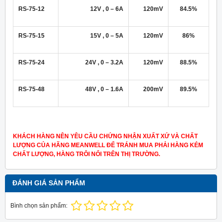
RS-75-12
12V , 0 – 6A
120mV
84.5%
RS-75-15
15V , 0 – 5A
120mV
86%
RS-75-24
24V , 0 – 3.2A
120mV
88.5%
RS-75-48
48V , 0 – 1.6A
200mV
89.5%
KHÁCH HÀNG NÊN YÊU CẦU CHỨNG NHẬN XUẤT XỨ VÀ CHẤT
LƯỢNG CỦA HÃNG MEANWELL ĐỂ TRÁNH MUA PHẢI HÀNG KÉM
CHẤT LƯỢNG, HÀNG TRÔI NỔI TRÊN THỊ TRƯỜNG.
ĐÁNH GIÁ SẢN PHẨM
Bình chọn sản phẩm: