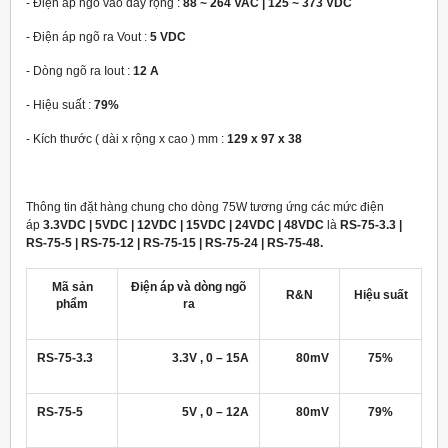
- Điện áp ngõ vào dãy rộng :
88 ~ 264 VAC | 125 ~ 373 VDC
- Điện áp ngõ ra Vout :
5 VDC
- Dòng ngõ ra Iout :
12 A
- Hiệu suất :
79%
- Kích thước ( dài x rộng x cao ) mm :
129 x 97 x 38
Thông tin đặt hàng chung cho dòng 75W tương ứng các mức điện
áp
3.3VDC | 5VDC | 12VDC | 15VDC | 24VDC | 48VDC
là
RS-75-3.3 |
RS-75-5 | RS-75-12 | RS-75-15 | RS-75-24 | RS-75-48.
Mã sản
Điện áp và dòng ngõ
R&N
Hiệu suất
phẩm
ra
RS-75-3.3
3.3V , 0 – 15A
80mV
75%
RS-75-5
5V , 0 – 12A
80mV
79%