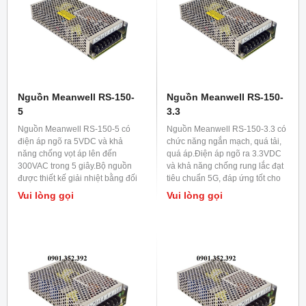
Nguồn Meanwell RS-150-
Nguồn Meanwell RS-150-
5
3.3
Nguồn Meanwell RS-150-5 có
Nguồn Meanwell RS-150-3.3 có
điện áp ngõ ra 5VDC và khả
chức năng ngắn mạch, quá tải,
năng chống vọt áp lên đến
quá áp.Điện áp ngõ ra 3.3VDC
300VAC trong 5 giây.Bộ nguồn
và khả năng chống rung lắc đạt
được thiết kế giải nhiệt bằng đối
tiêu chuẩn 5G, đáp ứng tốt cho
lưu không khí.
tất cả các máy công nghiệp có
Vui lòng gọi
Vui lòng gọi
độ rung lắc mạnh.