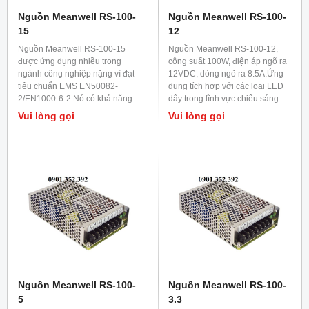
Nguồn Meanwell RS-100-
Nguồn Meanwell RS-100-
15
12
Nguồn Meanwell RS-100-15
Nguồn Meanwell RS-100-12,
được ứng dụng nhiều trong
công suất 100W, điện áp ngõ ra
ngành công nghiệp nặng vì đạt
12VDC, dòng ngõ ra 8.5A.Ứng
tiêu chuẩn EMS EN50082-
dụng tích hợp với các loại LED
2/EN1000-6-2.Nó có khả năng
dây trong lĩnh vực chiếu sáng.
chống rung lắc tốt nên được lắp
Vui lòng gọi
Vui lòng gọi
trong các máy móc khi hoạt
động có độ rung lắc cao.
Nguồn Meanwell RS-100-
Nguồn Meanwell RS-100-
5
3.3