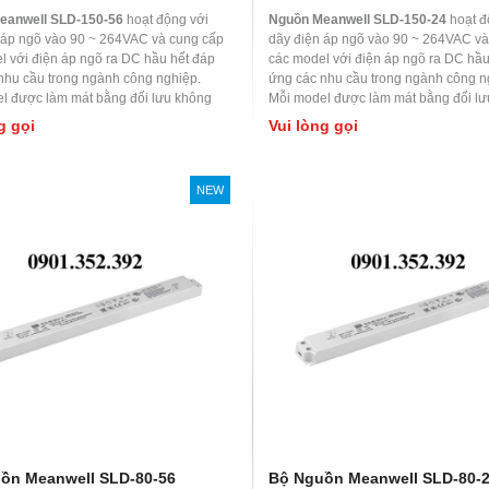
eanwell SLD-150-56
hoạt động với
Nguồn Meanwell SLD-150-24
hoạt đ
 áp ngõ vào 90 ~ 264VAC và cung cấp
dãy điện áp ngõ vào 90 ~ 264VAC và
l với điện áp ngõ ra DC hầu hết đáp
các model với điện áp ngõ ra DC hầu
nhu cầu trong ngành công nghiệp.
ứng các nhu cầu trong ngành công n
l được làm mát bằng đối lưu không
Mỗi model được làm mát bằng đối l
t độ làm việc lên đến 70
0
C. Được ứng
khí, nhiệt độ làm việc lên đến 70
0
C. 
g gọi
Vui lòng gọi
m soát nhà máy hoặc thiết bị tự động
dụng kiểm soát nhà máy hoặc thiết b
t bị kiểm tra và đo lường, các máy móc
hóa, thiết bị kiểm tra và đo lường, c
 đến laser, cơ sở đốt cháy, ứng dụng
liên quan đến laser, cơ sở đốt cháy,
NEW
RF,..
ồn Meanwell SLD-80-56
Bộ Nguồn Meanwell SLD-80-