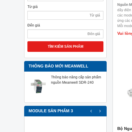
Nguồn M
Từ giá
dãy điện
các mode
ứng các 
Đến giá
Mỗi mode
khí, nhiệ
Vui lòn
dụng kiể
hóa, thiế
TÌM KIẾM SẢN PHẨM
liên quan
RF,..
THÔNG BÁO MỚI MEANWELL
Thông báo nâng cấp sản phẩm
nguồn Meanwell SDR-240
‹
›
MODULE SẢN PHẨM 3
Bộ Ngu