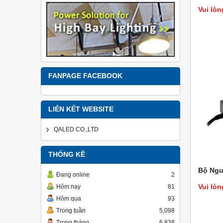
Vui lòn
FANPAGE FACEBOOK
LIÊN KẾT WEBSITE
QALED CO.,LTD
THỐNG KÊ
Bộ Ngu
Đang online
2
Vui lòn
Hôm nay
81
Hôm qua
93
Trong tuần
5,098
Trong tháng
6,838