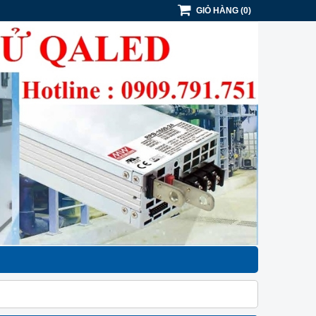
GIỎ HÀNG
(
0
)