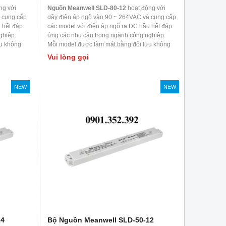
ng với
Nguồn Meanwell SLD-80-12
hoạt động với
 cung cấp
dãy điện áp ngõ vào 90 ~ 264VAC và cung cấp
 hết đáp
các model với điện áp ngõ ra DC hầu hết đáp
ghiệp.
ứng các nhu cầu trong ngành công nghiệp.
ưu không
Mỗi model được làm mát bằng đối lưu không
Được ứng
khí, nhiệt độ làm việc lên đến 70
0
C. Được ứng
Vui lòng gọi
ị tự động
dụng kiểm soát nhà máy hoặc thiết bị tự động
ác máy móc
hóa, thiết bị kiểm tra và đo lường, các máy móc
 ứng dụng
liên quan đến laser, cơ sở đốt cháy, ứng dụng
NEW
NEW
RF,..
24
Bộ Nguồn Meanwell SLD-50-12