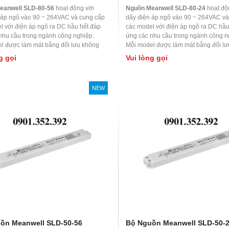
eanwell SLD-80-56
hoạt động với
Nguồn Meanwell SLD-80-24
hoạt độ
 áp ngõ vào 90 ~ 264VAC và cung cấp
dãy điện áp ngõ vào 90 ~ 264VAC và
l với điện áp ngõ ra DC hầu hết đáp
các model với điện áp ngõ ra DC hầu
nhu cầu trong ngành công nghiệp.
ứng các nhu cầu trong ngành công n
l được làm mát bằng đối lưu không
Mỗi model được làm mát bằng đối l
t độ làm việc lên đến 70
0
C. Được ứng
khí, nhiệt độ làm việc lên đến 70
0
C. 
g gọi
Vui lòng gọi
m soát nhà máy hoặc thiết bị tự động
dụng kiểm soát nhà máy hoặc thiết b
t bị kiểm tra và đo lường, các máy móc
hóa, thiết bị kiểm tra và đo lường, c
 đến laser, cơ sở đốt cháy, ứng dụng
liên quan đến laser, cơ sở đốt cháy,
NEW
RF,..
ồn Meanwell SLD-50-56
Bộ Nguồn Meanwell SLD-50-