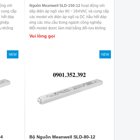
ộng với
Nguồn Meanwell SLD-150-12
hoạt động với
 cung cấp
dãy điện áp ngõ vào 90 ~ 264VAC và cung cấp
 hết đáp
các model với điện áp ngõ ra DC hầu hết đáp
ghiệp.
ứng các nhu cầu trong ngành công nghiệp.
ưu không
Mỗi model được làm mát bằng đối lưu không
Được ứng
khí, nhiệt độ làm việc lên đến 70
0
C. Được ứng
Vui lòng gọi
ị tự động
dụng kiểm soát nhà máy hoặc thiết bị tự động
ác máy móc
hóa, thiết bị kiểm tra và đo lường, các máy móc
 ứng dụng
liên quan đến laser, cơ sở đốt cháy, ứng dụng
NEW
NEW
RF,..
24
Bộ Nguồn Meanwell SLD-80-12