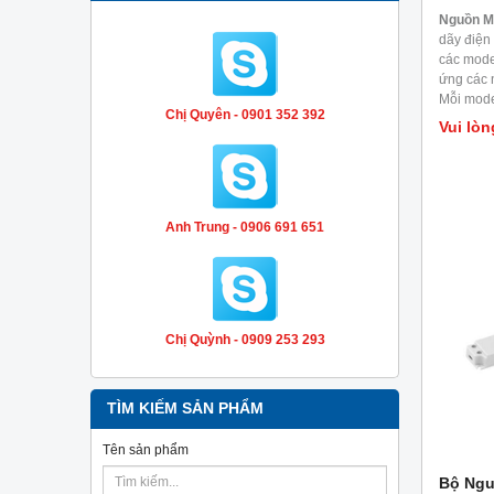
Nguồn M
dãy điện
các mode
ứng các 
Mỗi mode
Chị Quyên - 0901 352 392
khí, nhiệ
Vui lòn
dụng kiể
hóa, thiế
liên quan
RF,..
Anh Trung - 0906 691 651
Chị Quỳnh - 0909 253 293
TÌM KIẾM SẢN PHẨM
Tên sản phẩm
Bộ Ngu