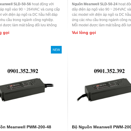
eanwell SLD-50-56
hoạt động với
Nguồn Meanwell SLD-50-24
hoạt độ
 áp ngõ vào 90 ~ 264VAC và cung cấp
dãy điện áp ngõ vào 90 ~ 264VAC và
l với điện áp ngõ ra DC hầu hết đáp
các model với điện áp ngõ ra DC hầu
nhu cầu trong ngành công nghiệp.
ứng các nhu cầu trong ngành công n
l được làm mát bằng đối lưu không
Mỗi model được làm mát bằng đối l
t độ làm việc lên đến 70
0
C. Được ứng
khí, nhiệt độ làm việc lên đến 70
0
C. 
g gọi
Vui lòng gọi
m soát nhà máy hoặc thiết bị tự động
dụng kiểm soát nhà máy hoặc thiết b
t bị kiểm tra và đo lường, các máy móc
hóa, thiết bị kiểm tra và đo lường, c
 đến laser, cơ sở đốt cháy, ứng dụng
liên quan đến laser, cơ sở đốt cháy,
NEW
RF,..
nwell SDR-120-48
Nguồn Meanwell RSP-2400-48
ell SDR-120-48 có điện áp
Nguồn Meanwell RSP-2400-48 được ứng
.Bộ nguồn thiết kế dạng có ray
dụng chính trong viễn thông,phát thanh
 này chuyên dùng lắp trong tủ
truyền hình và truyền hình kỹ thuật số.Ngoải
y TS-35/7.5 hoặc 15.Thiết kế
ra còn ứng dụng cung cấp nguồn cho các đà
c rờ le DC OK.
và trạm rada dùng trong dân sự và kể cả
quân sự.
ọi
Vui lòng gọi
ồn Meanwell PWM-200-48
Bộ Nguồn Meanwell PWM-200