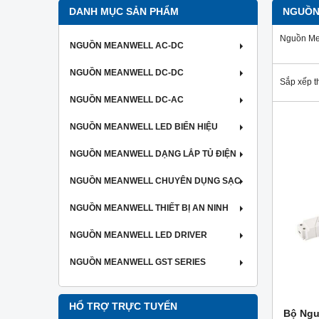
DANH MỤC SẢN PHẨM
NGUỒN
Nguồn Mea
NGUỒN MEANWELL AC-DC
NGUỒN MEANWELL DC-DC
Sắp xếp t
NGUỒN MEANWELL DC-AC
NGUỒN MEANWELL LED BIỂN HIỆU
NGUỒN MEANWELL DẠNG LẮP TỦ ĐIỆN
NGUỒN MEANWELL CHUYÊN DỤNG SẠC
NGUỒN MEANWELL THIẾT BỊ AN NINH
NGUỒN MEANWELL LED DRIVER
NGUỒN MEANWELL GST SERIES
HỔ TRỢ TRỰC TUYẾN
Bộ Ngu