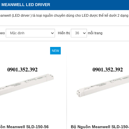
 MEANWELL LED DRIVER
nwell (LED dirver ) là loại nguồn chuyên dùng cho LED được thế kế dưới 2 dạng
heo
Hiển thị
mỗi trang
NEW
ồn Meanwell SLD-150-56
Bộ Nguồn Meanwell SLD-150