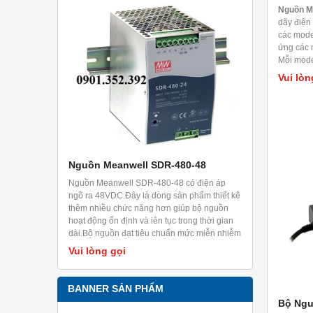
Nguồn M
dãy điện
các mode
ứng các 
Mỗi mode
khí, nhiệ
Vui lòn
dụng kiể
hóa, thiế
liên quan
RF,..
-36
Nguồn Meanwell SDR-480-48
Nguồn Mea
c thiết kế
Nguồn Meanwell SDR-480-48 có điện áp
Nguồn Meanw
khả năng
ngõ ra 48VDC.Đây là dòng sản phẩm thiết kê
ngõ ra 48VDC
ng 5 giây.Ưu
thêm nhiều chức năng hơn giúp bộ nguồn
phía sau, ray
i trời có
hoạt động ổn định và iên tục trong thời gian
điện dạng ra
g và các
dài.Bộ nguồn đạt tiêu chuẩn mức miễn nhiễm
dạng công tă
trong công nghiệp EN61000-6-2.Sản phẩm
Vui lòng gọi
Vui lòng g
chuyên dùng cho tủ điện, có thể cài đặt trên
ray TS35/7.5 hoặc 15.
BANNER SẢN PHẨM
Bộ Ngu