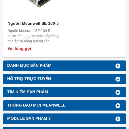
Nguồn Meanwell SE-100-5
Nguồn Meanwell SE-100-5
được sử dụng cho các máy công
nghiệp và bảng quảng cáo.
Vui lòng gọi
DANH MỤC SẢN PHẨM
HỔ TRỢ TRỰC TUYẾN
TÌM KIẾM SẢN PHẨM
THÔNG BÁO MỚI MEANWELL
MODULE SẢN PHẨM 3