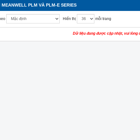
 MEANWELL PLM VÀ PLM-E SERIES
heo
Hiển thị
mỗi trang
Dữ liệu đang được cập nhật, vui lòng q