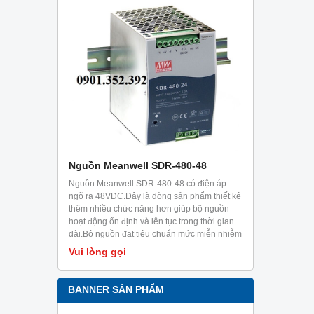
-36
Nguồn Meanwell SDR-480-48
Nguồn Mea
c thiết kế
Nguồn Meanwell SDR-480-48 có điện áp
Nguồn Meanw
khả năng
ngõ ra 48VDC.Đây là dòng sản phẩm thiết kê
ngõ ra 48VDC
ng 5 giây.Ưu
thêm nhiều chức năng hơn giúp bộ nguồn
phía sau, ray
i trời có
hoạt động ổn định và iên tục trong thời gian
điện dạng ra
g và các
dài.Bộ nguồn đạt tiêu chuẩn mức miễn nhiễm
dạng công tă
trong công nghiệp EN61000-6-2.Sản phẩm
Vui lòng gọi
Vui lòng g
chuyên dùng cho tủ điện, có thể cài đặt trên
ray TS35/7.5 hoặc 15.
BANNER SẢN PHẨM