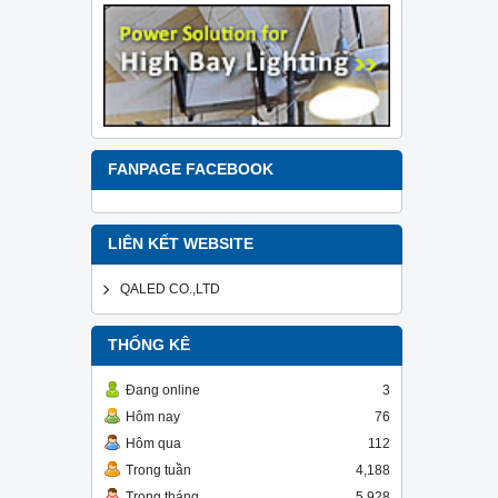
FANPAGE FACEBOOK
LIÊN KẾT WEBSITE
QALED CO.,LTD
THỐNG KÊ
Đang online
3
Hôm nay
76
Hôm qua
112
Trong tuần
4,188
Trong tháng
5,928