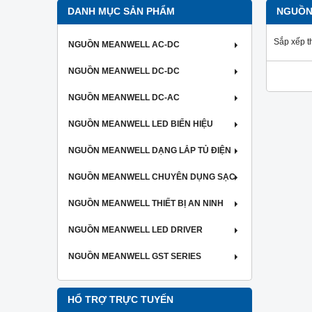
DANH MỤC SẢN PHẨM
NGUỒN
Sắp xếp t
NGUỒN MEANWELL AC-DC
NGUỒN MEANWELL DC-DC
NGUỒN MEANWELL DC-AC
NGUỒN MEANWELL LED BIỂN HIỆU
NGUỒN MEANWELL DẠNG LẮP TỦ ĐIỆN
NGUỒN MEANWELL CHUYÊN DỤNG SẠC
NGUỒN MEANWELL THIẾT BỊ AN NINH
NGUỒN MEANWELL LED DRIVER
NGUỒN MEANWELL GST SERIES
HỔ TRỢ TRỰC TUYẾN