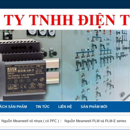
ÁCH SẢN PHẨM
TIN TỨC
LIÊN HỆ
SẢN PHẨM MỚI
Nguồn Meanwell vỏ nhựa ( có PFC )
Nguồn Meanwell PLM và PLM-E series