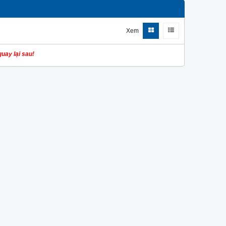
Xem
uay lại sau!