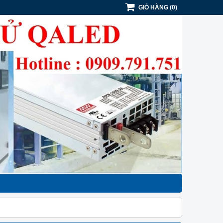
GIỎ HÀNG
(
0
)