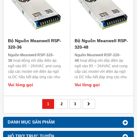
Bộ Nguồn Meanwell RSP-
Bộ Nguồn Meanwell RSP-
320-36
320-48
Nguồn Meanwell RSP-320-
Nguồn Meanwell RSP-320-
36
hoạt động với dãy điện áp
48
hoạt động với dãy điện áp
ngõ vào 85 ~ 264VAC and cung
ngõ vào 85 ~ 264VAC and cung
cấp các model với điện áp ngõ
cấp các model với điện áp ngõ
ra DC hầu hết đáp ứng các nhu
ra DC hầu hết đáp ứng các nhu
cầu trong ngành công nghiệp.
cầu trong ngành công nghiệp.
Vui lòng gọi
Vui lòng gọi
Mỗi model được làm mát bằng
Mỗi model được làm mát bằng
đối lưu không khí, nhiệt độ làm
đối lưu không khí, nhiệt độ làm
việc lên đến 70
0
C
việc lên đến 70
0
C
1
2
3
DANH MỤC SẢN PHẨM
HỔ TRỢ TRỰC TUYẾN