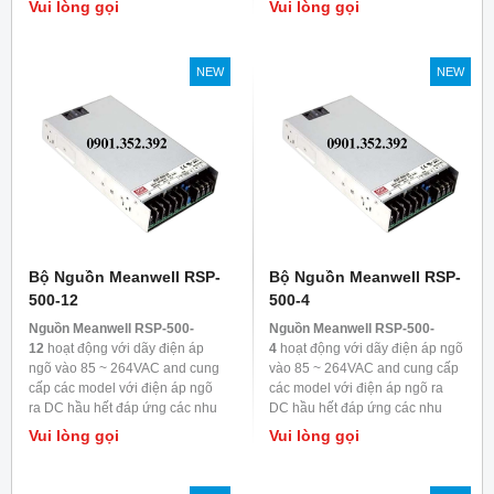
Vui lòng gọi
Vui lòng gọi
Mỗi model được làm mát bằng
Mỗi model được làm mát bằng
đối lưu không khí, nhiệt độ làm
đối lưu không khí, nhiệt độ làm
việc lên đến 70
0
C
việc lên đến 70
0
C
NEW
NEW
Bộ Nguồn Meanwell RSP-
Bộ Nguồn Meanwell RSP-
500-12
500-4
Nguồn Meanwell RSP-500-
Nguồn Meanwell RSP-500-
12
hoạt động với dãy điện áp
4
hoạt động với dãy điện áp ngõ
ngõ vào 85 ~ 264VAC and cung
vào 85 ~ 264VAC and cung cấp
cấp các model với điện áp ngõ
các model với điện áp ngõ ra
ra DC hầu hết đáp ứng các nhu
DC hầu hết đáp ứng các nhu
cầu trong ngành công nghiệp.
cầu trong ngành công nghiệp.
Vui lòng gọi
Vui lòng gọi
Mỗi model được làm mát bằng
Mỗi model được làm mát bằng
đối lưu không khí, nhiệt độ làm
đối lưu không khí, nhiệt độ làm
việc lên đến 70
0
C
việc lên đến 70
0
C