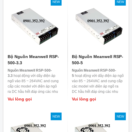
NEW
NEW
Bộ Nguồn Meanwell RSP-
Bộ Nguồn Meanwell RSP-
500-3.3
500-5
Nguồn Meanwell RSP-500-
Nguồn Meanwell RSP-500-
3.3
hoạt động với dãy điện áp
5
hoạt động với dãy điện áp ngõ
ngõ vào 85 ~ 264VAC and cung
vào 85 ~ 264VAC and cung cấp
cấp các model với điện áp ngõ
các model với điện áp ngõ ra
ra DC hầu hết đáp ứng các nhu
DC hầu hết đáp ứng các nhu
cầu trong ngành công nghiệp.
cầu trong ngành công nghiệp.
Vui lòng gọi
Vui lòng gọi
Mỗi model được làm mát bằng
Mỗi model được làm mát bằng
đối lưu không khí, nhiệt độ làm
đối lưu không khí, nhiệt độ làm
việc lên đến 70
0
C
việc lên đến 70
0
C
NEW
NEW