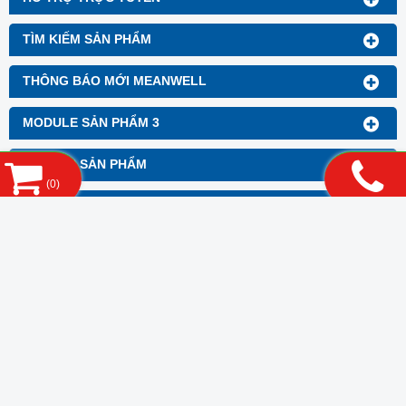
TÌM KIẾM SẢN PHẨM
THÔNG BÁO MỚI MEANWELL
MODULE SẢN PHẨM 3
BANNER SẢN PHẨM
(
0
)
FANPAGE FACEBOOK
LIÊN KẾT WEBSITE
THỐNG KÊ
CÔNG TY TNHH ĐIỆN TỬ QALED
Đ/c : 427/29A Lê Văn Quới, Khu phố 5, Phường Bình Trị Đông A, Quận Bình
Tân, Tp.HCM
Điện thoại : 08.6252 3966 Fax : 08.6252 3977
Email : qaledco.ltd@gmail.com
Hotline : 0909.791.751