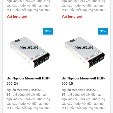
ngõ vào 85 ~ 264VAC and cung
ngõ vào 85 ~ 264VAC and cung
cấp các model với điện áp ngõ
cấp các model với điện áp ngõ
ra DC hầu hết đáp ứng các nhu
ra DC hầu hết đáp ứng các nhu
cầu trong ngành công nghiệp.
cầu trong ngành công nghiệp.
Vui lòng gọi
Vui lòng gọi
Mỗi model được làm mát bằng
Mỗi model được làm mát bằng
đối lưu không khí, nhiệt độ làm
đối lưu không khí, nhiệt độ làm
việc lên đến 70
0
C
việc lên đến 70
0
C
NEW
NEW
Bộ Nguồn Meanwell RSP-
Bộ Nguồn Meanwell RSP-
500-24
500-15
Nguồn Meanwell RSP-500-
Nguồn Meanwell RSP-500-
24
hoạt động với dãy điện áp
15
hoạt động với dãy điện áp
ngõ vào 85 ~ 264VAC and cung
ngõ vào 85 ~ 264VAC and cung
cấp các model với điện áp ngõ
cấp các model với điện áp ngõ
ra DC hầu hết đáp ứng các nhu
ra DC hầu hết đáp ứng các nhu
cầu trong ngành công nghiệp.
cầu trong ngành công nghiệp.