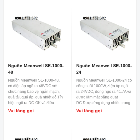
Nguồn Meanwell SE-1000-
Nguồn Meanwell SE-1000-
48
24
Nguồn Meanwell SE-1000-48,
Nguồn Meanwell SE-1000-24 có
có điện áp ngõ ra 48VDC với
công suất 1000W, điện áp ngõ
chức năng bảo vệ ngắn mạch,
ra 24VDC, dòng ngõ ra 41.7A và
quá tải, quá áp, quá nhiệt độ.Tín
được làm mát bằng quạt
hiệu ngõ ra DC-OK và điều
DC.Được ứng dụng nhiều trong
khiển ON-OFF từ xa , thường
lĩnh vực chiếu sáng LED,LED
Vui lòng gọi
Vui lòng gọi
dùng trong viễn thông.
trang trí và các thiết bị điện tử
công nghiệp.