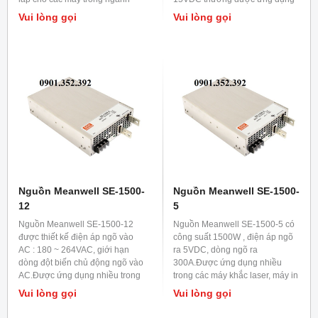
công nhiệp và viễn thông.
trong ngành viễn thông và các
Vui lòng gọi
Vui lòng gọi
thiết bị trong ngành phát thanh
truyền hình.
Nguồn Meanwell SE-1500-
Nguồn Meanwell SE-1500-
12
5
Nguồn Meanwell SE-1500-12
Nguồn Meanwell SE-1500-5 có
được thiết kế điện áp ngõ vào
công suất 1500W , điện áp ngõ
AC : 180 ~ 264VAC, giới hạn
ra 5VDC, dòng ngõ ra
dòng đột biến chủ động ngõ vào
300A.Được ứng dụng nhiều
AC.Được ứng dụng nhiều trong
trong các máy khắc laser, máy in
chiếu sáng LED và trong công
3D và các thiết bị điện tử trong
Vui lòng gọi
Vui lòng gọi
nghiệp.
viễn thông.