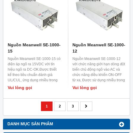
Nguồn Meanwell SE-1000-
Nguồn Meanwell SE-1000-
15
12
Nguồn Meanwell SE-1000-15 có
Nguồn Meanwell SE-1000-12
điện áp ngõ ra 15VDC với tín
với chức năng giới hạn dòng đột
hiệu ngõ ra DC-OK.Được thiết
biến chủ động ngõ vào AC và
kế theo tiêu chuẩn đánh giá
chức năng điều khiển ON-OFF
UL/CUL, ứng dụng nhiều trong
từ xa, Được sừ dụng nhiều trong
viễn thông và phát thanh truyền
các tủ điện lắp trong tòa nhà (
Vui lòng gọi
Vui lòng gọi
hình.
ứng dụng nhà thông minh ).
1
2
3
DANH MỤC SẢN PHẨM