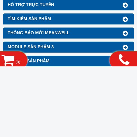
HỔ TRỢ TRỰC TUYẾN
TÌM KIẾM SẢN PHẨM
THÔNG BÁO MỚI MEANWELL
MODULE SẢN PHẨM 3
BANNER SẢN PHẨM
(
0
)
FANPAGE FACEBOOK
LIÊN KẾT WEBSITE
THỐNG KÊ
CÔNG TY TNHH ĐIỆN TỬ QALED
Đ/c : 427/29A Lê Văn Quới, Khu phố 5, Phường Bình Trị Đông A, Quận Bình
Tân, Tp.HCM
Điện thoại : 08.6252 3966 Fax : 08.6252 3977
Email : qaledco.ltd@gmail.com