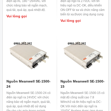
điện áp AC 180 ~264VAC với
điện áp ngõ ra 27VDC với tín
chức năng bảo vệ ngắn mạch,
hiệu ngõ ra DC-OK, điều khiển
quá tải, quá áp, quá nhiệt độ.
ON-OFF từ xa và chức năng cảm
biến từ xa.Được ứng dụng cung
Vui lòng gọi
cấp cho các thiết bị điện tử trong
Vui lòng gọi
ngành phát thanh và truyền
hình.
Nguồn Meanwell SE-1500-
Nguồn Meanwell SE-1500-
24
15
Nguồn Meanwell SE-1500-24 có
Nguồn Meanwell SE-1500-15 có
điện áp ngõ ra 24VDC với chức
mật độ công suất cao 7.8
năng bảo vệ ngắn mạch, quá tải,
W/inch3 và tín hiệu ngõ ra DC-
quá áp, quá nhiệt độ sử dụng
OK.Với mức điện áp ngõ ra
lắp cho các máy trong ngành
15VDC thường được ứng dụng