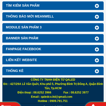
TÌM KIẾM SẢN PHẨM
THÔNG BÁO MỚI MEANWELL
MODULE SẢN PHẨM 3
BANNER SẢN PHẨM
FANPAGE FACEBOOK
LIÊN KẾT WEBSITE
THỐNG KÊ
CÔNG TY TNHH ĐIỆN TỬ QALED
Đ/c : 427/29A Lê Văn Quới, Khu phố 5, Phường Bình Trị Đông A, Quận Bình
Tân, Tp.HCM
Điện thoại : 08.6252 3966 Fax : 08.6252 3977
Email : qaledco.ltd@gmail.com
Hotline : 0909.791.751