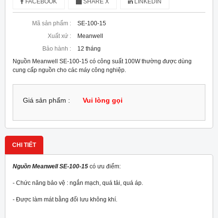
FACEBOOK
SHARE X
LINKEDIN
Mã sản phẩm :
SE-100-15
Xuất xứ :
Meanwell
Bảo hành :
12 tháng
Nguồn Meanwell SE-100-15 có công suất 100W thường được dùng
cung cấp nguồn cho các máy công nghiệp.
Giá sản phẩm :
Vui lòng gọi
CHI TIẾT
Nguồn Meanwell SE-100-15
có ưu điểm:
- Chức năng bảo vệ : ngắn mạch, quá tải, quá áp.
- Được làm mát bằng đối lưu không khí.