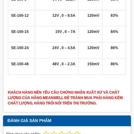
SE-100-12
12V , 0 – 8.5A
120mV
83%
SE-100-15
15V , 0 – 7A
120mV
84%
SE-100-24
24V , 0 – 4.5A
120mV
86%
SE-100-48
48V , 0 – 2.3A
150mV
86%
KHÁCH HÀNG NÊN YÊU CẦU CHỨNG NHẬN XUẤT XỨ VÀ CHẤT
LƯỢNG CỦA HÃNG MEANWELL ĐỂ TRÁNH MUA PHẢI HÀNG KÉM
CHẤT LƯỢNG, HÀNG TRÔI NỔI TRÊN THỊ TRƯỜNG.
ĐÁNH GIÁ SẢN PHẨM