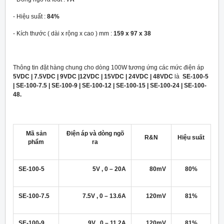
- Hiệu suất :
84%
- Kích thước ( dài x rộng x cao ) mm :
159 x 97 x 38
Thông tin đặt hàng chung cho dòng 100W tương ứng các mức điện áp
5VDC | 7.5VDC | 9VDC |12VDC | 15VDC | 24VDC | 48VDC
là
SE-100-5
| SE-100-7.5 | SE-100-9 | SE-100-12 | SE-100-15 | SE-100-24 | SE-100-
48.
Mã sản
Điện áp và dòng ngõ
R&N
Hiệu suất
phẩm
ra
SE-100-5
5V , 0 – 20A
80mV
80%
SE-100-7.5
7.5V , 0 – 13.6A
120mV
81%
SE-100-9
9V , 0 – 11.2A
120mV
81%