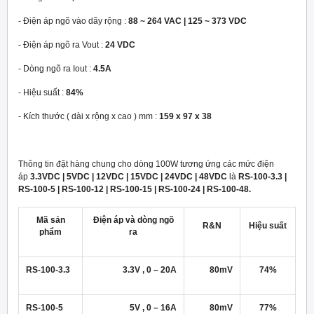
- Điện áp ngõ vào dãy rộng :
88 ~ 264 VAC | 125 ~ 373 VDC
- Điện áp ngõ ra Vout :
24 VDC
- Dòng ngõ ra Iout :
4.5A
- Hiệu suất :
84%
- Kích thước ( dài x rộng x cao ) mm :
159 x 97 x 38
Thông tin đặt hàng chung cho dòng 100W tương ứng các mức điện
áp
3.3VDC | 5VDC | 12VDC | 15VDC | 24VDC | 48VDC
là
RS-100-3.3 |
RS-100-5 | RS-100-12 | RS-100-15 | RS-100-24 | RS-100-48.
Mã sản
Điện áp và dòng ngõ
R&N
Hiệu suất
phẩm
ra
RS-100-3.3
3.3V , 0 – 20A
80mV
74%
RS-100-5
5V , 0 – 16A
80mV
77%