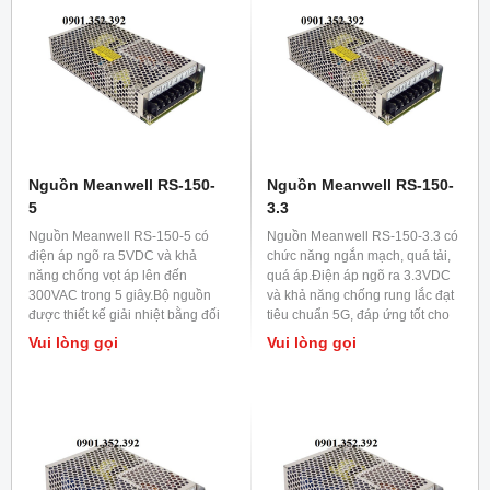
Nguồn Meanwell RS-150-
Nguồn Meanwell RS-150-
5
3.3
Nguồn Meanwell RS-150-5 có
Nguồn Meanwell RS-150-3.3 có
điện áp ngõ ra 5VDC và khả
chức năng ngắn mạch, quá tải,
năng chống vọt áp lên đến
quá áp.Điện áp ngõ ra 3.3VDC
300VAC trong 5 giây.Bộ nguồn
và khả năng chống rung lắc đạt
được thiết kế giải nhiệt bằng đối
tiêu chuẩn 5G, đáp ứng tốt cho
lưu không khí.
tất cả các máy công nghiệp có
Vui lòng gọi
Vui lòng gọi
độ rung lắc mạnh.