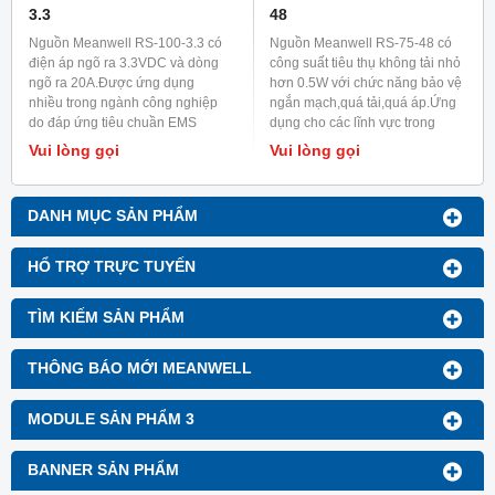
3.3
48
Nguồn Meanwell RS-100-3.3 có
Nguồn Meanwell RS-75-48 có
điện áp ngõ ra 3.3VDC và dòng
công suất tiêu thụ không tải nhỏ
ngõ ra 20A.Được ứng dụng
hơn 0.5W với chức năng bảo vệ
nhiều trong ngành công nghiệp
ngắn mạch,quá tải,quá áp.Ứng
do đáp ứng tiêu chuần EMS
dụng cho các lĩnh vực trong
EN50082-2/EN1000-6-2 trong
công nghiệp.
Vui lòng gọi
Vui lòng gọi
ngành công nghiệp nặng.
DANH MỤC SẢN PHẨM
HỔ TRỢ TRỰC TUYẾN
TÌM KIẾM SẢN PHẨM
THÔNG BÁO MỚI MEANWELL
MODULE SẢN PHẨM 3
BANNER SẢN PHẨM