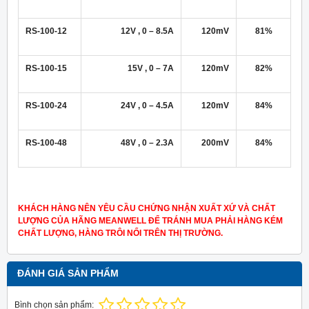
RS-100-12
12V , 0 – 8.5A
120mV
81%
RS-100-15
15V , 0 – 7A
120mV
82%
RS-100-24
24V , 0 – 4.5A
120mV
84%
RS-100-48
48V , 0 – 2.3A
200mV
84%
KHÁCH HÀNG NÊN YÊU CẦU CHỨNG NHẬN XUẤT XỨ VÀ CHẤT
LƯỢNG CỦA HÃNG MEANWELL ĐỂ TRÁNH MUA PHẢI HÀNG KÉM
CHẤT LƯỢNG, HÀNG TRÔI NỔI TRÊN THỊ TRƯỜNG.
ĐÁNH GIÁ SẢN PHẨM
Bình chọn sản phẩm: