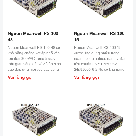
Nguồn Meanwell RS-100-
Nguồn Meanwell RS-100-
48
15
Nguồn Meanwell RS-100-48 có
Nguồn Meanwell RS-100-15
khả năng chống vọt áp ngõ vào
được ứng dụng nhiều trong
lên đến 300VAC trong 5 giây,
ngành công nghiệp nặng vì đạt
thời gian sống dài và độ ổn định
tiêu chuẩn EMS EN50082-
cao đáp ứng mọi yêu cầu công
2/EN1000-6-2.Nó có khả năng
nghiệp và chiếu sáng LED.
chống rung lắc tốt nên được lắp
Vui lòng gọi
Vui lòng gọi
trong các máy móc khi hoạt
động có độ rung lắc cao.