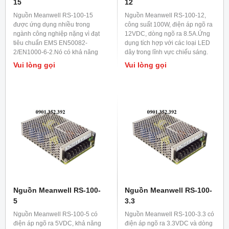
15
12
Nguồn Meanwell RS-100-15
Nguồn Meanwell RS-100-12,
được ứng dụng nhiều trong
công suất 100W, điện áp ngõ ra
ngành công nghiệp nặng vì đạt
12VDC, dòng ngõ ra 8.5A.Ứng
tiêu chuẩn EMS EN50082-
dụng tích hợp với các loại LED
2/EN1000-6-2.Nó có khả năng
dây trong lĩnh vực chiếu sáng.
chống rung lắc tốt nên được lắp
Vui lòng gọi
Vui lòng gọi
trong các máy móc khi hoạt
động có độ rung lắc cao.
Nguồn Meanwell RS-100-
Nguồn Meanwell RS-100-
5
3.3
Nguồn Meanwell RS-100-5 có
Nguồn Meanwell RS-100-3.3 có
điện áp ngõ ra 5VDC, khả năng
điện áp ngõ ra 3.3VDC và dòng