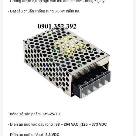
- Chống được vọt áp ngõ vào lên đến 300VAC trong 5 giây.
- Đạt tiêu chuẩn chống rung 5G khi kiểm tra.
Thông số sản phẩm :
RS-25-3.3
- Điện áp ngõ vào dãy rộng :
88 ~ 264 VAC | 125 ~ 373 VDC
- Điện áp ngõ ra Vout :
3.3 VDC