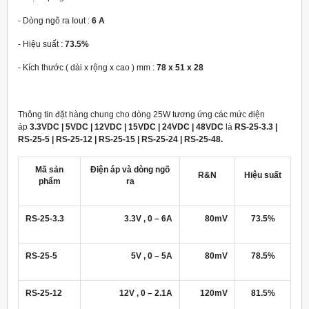
- Dòng ngõ ra Iout :
6 A
- Hiệu suất :
73.5%
- Kích thước ( dài x rộng x cao ) mm :
78 x 51 x 28
Thông tin đặt hàng chung cho dòng 25W tương ứng các mức điện
áp
3.3VDC | 5VDC | 12VDC | 15VDC | 24VDC | 48VDC
là
RS-25-3.3 |
RS-25-5 | RS-25-12 | RS-25-15 | RS-25-24 | RS-25-48.
Mã sản
Điện áp và dòng ngõ
R&N
Hiệu suất
phẩm
ra
RS-25-3.3
3.3V , 0 – 6A
80mV
73.5%
RS-25-5
5V , 0 – 5A
80mV
78.5%
RS-25-12
12V , 0 – 2.1A
120mV
81.5%