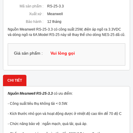
Mã sản phẩm :
RS-25-3.3
Xuất xứ :
Meanwell
Bảo hành :
12 tháng
Nguồn Meanwell RS-25-3.3 có công suất 25W, điện áp ngõ ra 3.3VDC
và dòng ngõ ra 6A.Model RS-25 này sẽ thay thế cho dòng NES-25 đã cũ.
Giá sản phẩm :
Vui lòng gọi
CHI TIẾT
Nguồn Meanwell RS-25-3.3
có ưu điểm:
- Công suất tiêu thụ không tải < 0.5W.
- Kích thước nhỏ gọn và hoạt động được ở nhiệt độ cao lên đế 70 độ C
- Chức năng bảo vệ : ngắn mạch, quá tải, quá áp.