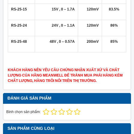
RS-25-15
15V , 0 – 1.7A
120mV
83.5%
RS-25-24
24V , 0 – 1.1A
120mV
86%
RS-25-48
48V , 0 – 0.57A
200mV
85%
KHÁCH HÀNG NÊN YÊU CẦU CHỨNG NHẬN XUẤT XỨ VÀ CHẤT
LƯỢNG CỦA HÃNG MEANWELL ĐỂ TRÁNH MUA PHẢI HÀNG KÉM
CHẤT LƯỢNG, HÀNG TRÔI NỔI TRÊN THỊ TRƯỜNG.
ĐÁNH GIÁ SẢN PHẨM
Bình chọn sản phẩm:
SẢN PHẨM CÙNG LOẠI