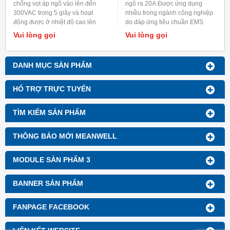
chống vọt áp ngõ vào lên đến
ngõ ra 20A.Được ứng dụng
300VAC trong 5 giây và hoạt
nhiều trong ngành công nghiệp
động được ở nhiệt độ cao lên
do đáp ứng tiêu chuần EMS
đến 70 độ C.
EN50082-2/EN1000-6-2 trong
Vui lòng gọi
Vui lòng gọi
ngành công nghiệp nặng.
DANH MỤC SẢN PHẨM
HỔ TRỢ TRỰC TUYẾN
TÌM KIẾM SẢN PHẨM
THÔNG BÁO MỚI MEANWELL
MODULE SẢN PHẨM 3
BANNER SẢN PHẨM
FANPAGE FACEBOOK