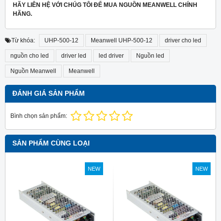
HÃY LIÊN HỆ VỚI CHÚG TÔI ĐỂ MUA NGUỒN MEANWELL CHÍNH
HÃNG.
Từ khóa:
UHP-500-12
Meanwell UHP-500-12
driver cho led
nguồn cho led
driver led
led driver
Nguồn led
Nguồn Meanwell
Meanwell
ĐÁNH GIÁ SẢN PHẨM
Bình chọn sản phẩm:
SẢN PHẨM CÙNG LOẠI
NEW
NEW