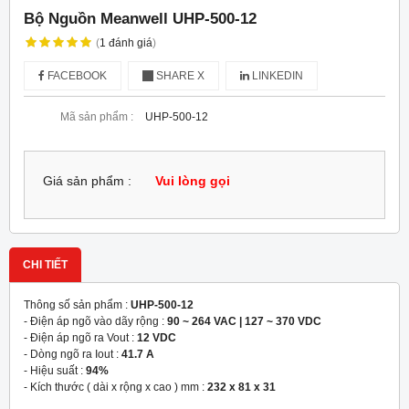
Bộ Nguồn Meanwell UHP-500-12
(
1
đánh giá
)
FACEBOOK
SHARE X
LINKEDIN
Mã sản phẩm :
UHP-500-12
Giá sản phẩm :
Vui lòng gọi
CHI TIẾT
Thông số sản phẩm :
UHP-500-12
- Điện áp ngõ vào dãy rộng :
90 ~ 264 VAC | 127 ~ 370 VDC
- Điện áp ngõ ra Vout :
12 VDC
- Dòng ngõ ra Iout :
41.7 A
- Hiệu suất :
94%
- Kích thước ( dài x rộng x cao ) mm :
232 x 81 x 31