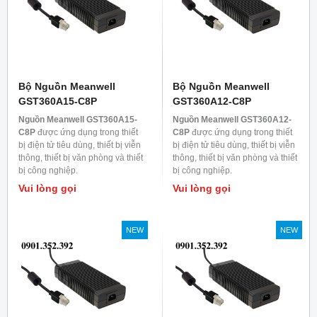
Bộ Nguồn Meanwell
Bộ Nguồn Meanwell
GST360A15-C8P
GST360A12-C8P
Nguồn Meanwell GST360A15-
Nguồn Meanwell GST360A12-
C8P
được ứng dụng trong thiết
C8P
được ứng dụng trong thiết
bị điện tử tiêu dùng, thiết bị viễn
bị điện tử tiêu dùng, thiết bị viễn
thông, thiết bị văn phòng và thiết
thông, thiết bị văn phòng và thiết
bị công nghiệp.
bị công nghiệp.
Vui lòng gọi
Vui lòng gọi
NEW
NEW