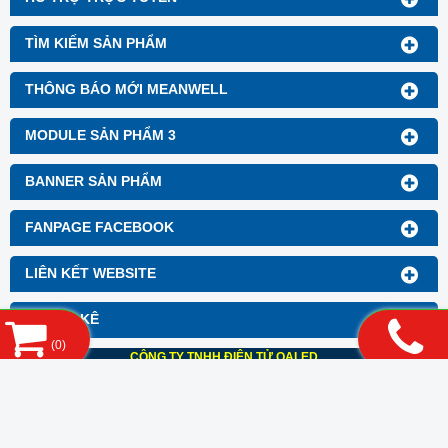
TÌM KIẾM SẢN PHẨM
THÔNG BÁO MỚI MEANWELL
MODULE SẢN PHẨM 3
BANNER SẢN PHẨM
FANPAGE FACEBOOK
LIÊN KẾT WEBSITE
THỐNG KÊ
(
0
)
CÔNG TY TNHH ĐIỆN TỬ QALED
Đ/c : 427/29A Lê Văn Quới, Khu phố 5, Phường Bình Trị Đông A, Quận Bình
Tân, Tp.HCM
Điện thoại : 08.6252 3966 Fax : 08.6252 3977
Email : qaledco.ltd@gmail.com
Hotline : 0909.791.751