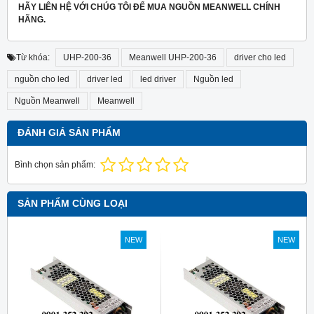
HÃY LIÊN HỆ VỚI CHÚG TÔI ĐỂ MUA NGUỒN MEANWELL CHÍNH
HÃNG.
Từ khóa:
UHP-200-36
Meanwell UHP-200-36
driver cho led
nguồn cho led
driver led
led driver
Nguồn led
Nguồn Meanwell
Meanwell
ĐÁNH GIÁ SẢN PHẨM
Bình chọn sản phẩm:
SẢN PHẨM CÙNG LOẠI
NEW
NEW