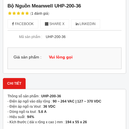
Bộ Nguồn Meanwell UHP-200-36
(
1
đánh giá
)
FACEBOOK
SHARE X
LINKEDIN
Mã sản phẩm :
UHP-200-36
Giá sản phẩm :
Vui lòng gọi
CHI TIẾT
Thông số sản phẩm :
UHP-200-36
- Điện áp ngõ vào dãy rộng :
90 ~ 264 VAC | 127 ~ 370 VDC
- Điện áp ngõ ra Vout :
36 VDC
- Dòng ngõ ra Iout :
5.6 A
- Hiệu suất :
94%
- Kích thước ( dài x rộng x cao ) mm :
194 x 55 x 26