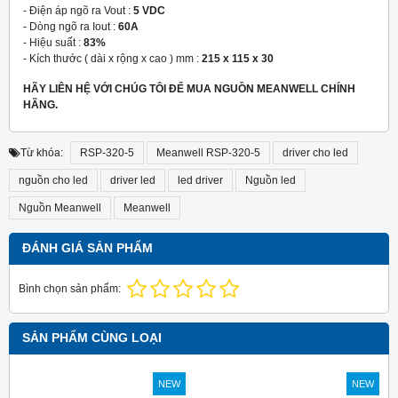
- Điện áp ngõ ra Vout :
5 VDC
- Dòng ngõ ra Iout :
60A
- Hiệu suất :
83%
- Kích thước ( dài x rộng x cao ) mm :
215 x 115 x 30
HÃY LIÊN HỆ VỚI CHÚG TÔI ĐỂ MUA NGUỒN MEANWELL CHÍNH
HÃNG.
Từ khóa:
RSP-320-5
Meanwell RSP-320-5
driver cho led
nguồn cho led
driver led
led driver
Nguồn led
Nguồn Meanwell
Meanwell
ĐÁNH GIÁ SẢN PHẨM
Bình chọn sản phẩm:
SẢN PHẨM CÙNG LOẠI
NEW
NEW