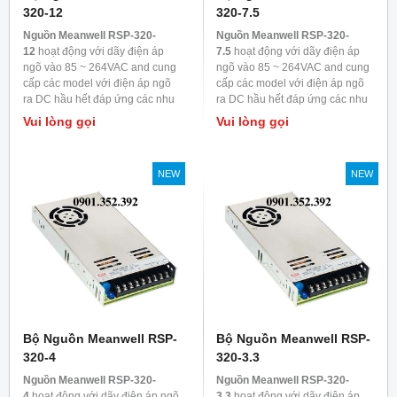
320-12
320-7.5
Nguồn Meanwell RSP-320-
Nguồn Meanwell RSP-320-
12
hoạt động với dãy điện áp
7.5
hoạt động với dãy điện áp
ngõ vào 85 ~ 264VAC and cung
ngõ vào 85 ~ 264VAC and cung
cấp các model với điện áp ngõ
cấp các model với điện áp ngõ
ra DC hầu hết đáp ứng các nhu
ra DC hầu hết đáp ứng các nhu
cầu trong ngành công nghiệp.
cầu trong ngành công nghiệp.
Vui lòng gọi
Vui lòng gọi
Mỗi model được làm mát bằng
Mỗi model được làm mát bằng
đối lưu không khí, nhiệt độ làm
đối lưu không khí, nhiệt độ làm
việc lên đến 70
0
C
việc lên đến 70
0
C
NEW
NEW
Bộ Nguồn Meanwell RSP-
Bộ Nguồn Meanwell RSP-
320-4
320-3.3
Nguồn Meanwell RSP-320-
Nguồn Meanwell RSP-320-
4
hoạt động với dãy điện áp ngõ
3.3
hoạt động với dãy điện áp