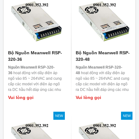
Bộ Nguồn Meanwell RSP-
Bộ Nguồn Meanwell RSP-
320-36
320-48
Nguồn Meanwell RSP-320-
Nguồn Meanwell RSP-320-
36
hoạt động với dãy điện áp
48
hoạt động với dãy điện áp
ngõ vào 85 ~ 264VAC and cung
ngõ vào 85 ~ 264VAC and cung
cấp các model với điện áp ngõ
cấp các model với điện áp ngõ
ra DC hầu hết đáp ứng các nhu
ra DC hầu hết đáp ứng các nhu
cầu trong ngành công nghiệp.
cầu trong ngành công nghiệp.
Vui lòng gọi
Vui lòng gọi
Mỗi model được làm mát bằng
Mỗi model được làm mát bằng
đối lưu không khí, nhiệt độ làm
đối lưu không khí, nhiệt độ làm
việc lên đến 70
0
C
việc lên đến 70
0
C
NEW
NEW