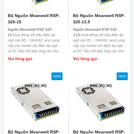
Bộ Nguồn Meanwell RSP-
Bộ Nguồn Meanwell RSP-
320-15
320-13.5
Nguồn Meanwell RSP-320-
Nguồn Meanwell RSP-320-
15
hoạt động với dãy điện áp
13.5
hoạt động với dãy điện áp
ngõ vào 85 ~ 264VAC and cung
ngõ vào 85 ~ 264VAC and cung
cấp các model với điện áp ngõ
cấp các model với điện áp ngõ
ra DC hầu hết đáp ứng các nhu
ra DC hầu hết đáp ứng các nhu
cầu trong ngành công nghiệp.
cầu trong ngành công nghiệp.
Vui lòng gọi
Vui lòng gọi
Mỗi model được làm mát bằng
Mỗi model được làm mát bằng
đối lưu không khí, nhiệt độ làm
đối lưu không khí, nhiệt độ làm
việc lên đến 70
0
C
việc lên đến 70
0
C
NEW
NEW
Bộ Nguồn Meanwell RSP-
Bộ Nguồn Meanwell RSP-