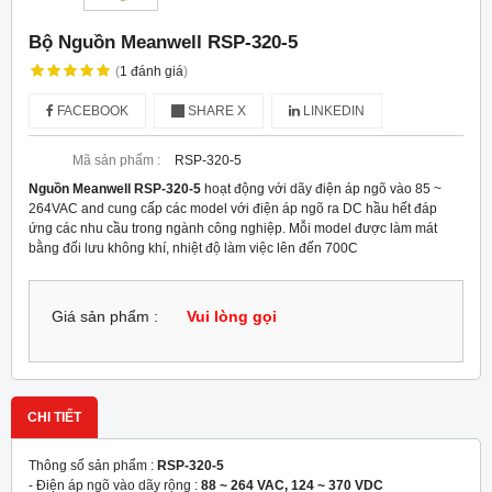
Bộ Nguồn Meanwell RSP-320-5
(
1
đánh giá
)
FACEBOOK
SHARE X
LINKEDIN
Mã sản phẩm :
RSP-320-5
Nguồn Meanwell RSP-320-5
hoạt động với dãy điện áp ngõ vào 85 ~
264VAC and cung cấp các model với điện áp ngõ ra DC hầu hết đáp
ứng các nhu cầu trong ngành công nghiệp. Mỗi model được làm mát
bằng đối lưu không khí, nhiệt độ làm việc lên đến 70
0
C
Giá sản phẩm :
Vui lòng gọi
CHI TIẾT
Thông số sản phẩm :
RSP-320-5
- Điện áp ngõ vào dãy rộng :
88 ~ 264 VAC, 124 ~ 370 VDC