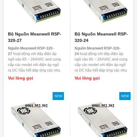
Bộ Nguồn Meanwell RSP-
Bộ Nguồn Meanwell RSP-
320-27
320-24
Nguồn Meanwell RSP-320-
Nguồn Meanwell RSP-320-
27
hoạt động với dãy điện áp
24
hoạt động với dãy điện áp
ngõ vào 85 ~ 264VAC and cung
ngõ vào 85 ~ 264VAC and cung
cấp các model với điện áp ngõ
cấp các model với điện áp ngõ
ra DC hầu hết đáp ứng các nhu
ra DC hầu hết đáp ứng các nhu
cầu trong ngành công nghiệp.
cầu trong ngành công nghiệp.
Vui lòng gọi
Vui lòng gọi
Mỗi model được làm mát bằng
Mỗi model được làm mát bằng
đối lưu không khí, nhiệt độ làm
đối lưu không khí, nhiệt độ làm
việc lên đến 70
0
C
việc lên đến 70
0
C
NEW
NEW