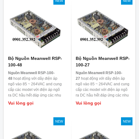
NEW
NEW
Bộ Nguồn Meanwell RSP-
Bộ Nguồn Meanwell RSP-
100-48
100-27
Nguồn Meanwell RSP-100-
Nguồn Meanwell RSP-100-
48
hoạt động với dãy điện áp
27
hoạt động với dãy điện áp
ngõ vào 85 ~ 264VAC and cung
ngõ vào 85 ~ 264VAC and cung
cấp các model với điện áp ngõ
cấp các model với điện áp ngõ
ra DC hầu hết đáp ứng các nhu
ra DC hầu hết đáp ứng các nhu
cầu trong ngành công nghiệp.
cầu trong ngành công nghiệp.
Vui lòng gọi
Vui lòng gọi
Mỗi model được làm mát bằng
Mỗi model được làm mát bằng
đối lưu không khí, nhiệt độ làm
đối lưu không khí, nhiệt độ làm
việc lên đến 70
0
C
việc lên đến 70
0
C
NEW
NEW