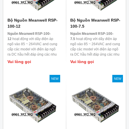
Bộ Nguồn Meanwell RSP-
Bộ Nguồn Meanwell RSP-
100-12
100-7.5
Nguồn Meanwell RSP-100-
Nguồn Meanwell RSP-100-
12
hoạt động với dãy điện áp
7.5
hoạt động với dãy điện áp
ngõ vào 85 ~ 264VAC and cung
ngõ vào 85 ~ 264VAC and cung
cấp các model với điện áp ngõ
cấp các model với điện áp ngõ
ra DC hầu hết đáp ứng các nhu
ra DC hầu hết đáp ứng các nhu
cầu trong ngành công nghiệp.
cầu trong ngành công nghiệp.
Vui lòng gọi
Vui lòng gọi
Mỗi model được làm mát bằng
Mỗi model được làm mát bằng
đối lưu không khí, nhiệt độ làm
đối lưu không khí, nhiệt độ làm
việc lên đến 70
0
C
việc lên đến 70
0
C
NEW
NEW