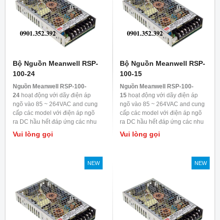
Bộ Nguồn Meanwell RSP-
Bộ Nguồn Meanwell RSP-
100-24
100-15
Nguồn Meanwell RSP-100-
Nguồn Meanwell RSP-100-
24
hoạt động với dãy điện áp
15
hoạt động với dãy điện áp
ngõ vào 85 ~ 264VAC and cung
ngõ vào 85 ~ 264VAC and cung
cấp các model với điện áp ngõ
cấp các model với điện áp ngõ
ra DC hầu hết đáp ứng các nhu
ra DC hầu hết đáp ứng các nhu
cầu trong ngành công nghiệp.
cầu trong ngành công nghiệp.
Vui lòng gọi
Vui lòng gọi
Mỗi model được làm mát bằng
Mỗi model được làm mát bằng
đối lưu không khí, nhiệt độ làm
đối lưu không khí, nhiệt độ làm
việc lên đến 70
0
C
việc lên đến 70
0
C
NEW
NEW