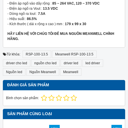
- Điện áp ngõ vào dãy rộng :
85 ~ 264 VAC, 120 ~ 370 VDC
- Điện áp ngõ ra Vout :
13.5
VDC
- Dòng ngõ ra Iout :
7.5A
- Hiệu suất :
86.5%
- Kích thước ( dài x rộng x cao ) mm :
179 x 99 x 30
HÃY LIÊN HỆ VỚI CHÚG TÔI ĐỂ MUA NGUỒN MEANWELL CHÍNH
HÃNG.
Từ khóa:
RSP-100-13.5
Meanwell RSP-100-13.5
driver cho led
nguồn cho led
driver led
led driver
Nguồn led
Nguồn Meanwell
Meanwell
ĐÁNH GIÁ SẢN PHẨM
Bình chọn sản phẩm:
SẢN PHẨM CÙNG LOẠI