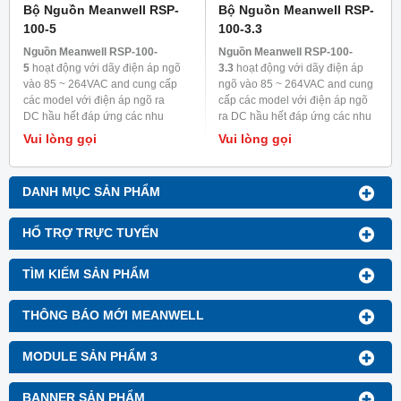
Bộ Nguồn Meanwell RSP-
Bộ Nguồn Meanwell RSP-
100-5
100-3.3
Nguồn Meanwell RSP-100-
Nguồn Meanwell RSP-100-
5
hoạt động với dãy điện áp ngõ
3.3
hoạt động với dãy điện áp
vào 85 ~ 264VAC and cung cấp
ngõ vào 85 ~ 264VAC and cung
các model với điện áp ngõ ra
cấp các model với điện áp ngõ
DC hầu hết đáp ứng các nhu
ra DC hầu hết đáp ứng các nhu
cầu trong ngành công nghiệp.
cầu trong ngành công nghiệp.
Vui lòng gọi
Vui lòng gọi
Mỗi model được làm mát bằng
Mỗi model được làm mát bằng
đối lưu không khí, nhiệt độ làm
đối lưu không khí, nhiệt độ làm
việc lên đến 70
0
C
việc lên đến 70
0
C
DANH MỤC SẢN PHẨM
HỔ TRỢ TRỰC TUYẾN
TÌM KIẾM SẢN PHẨM
THÔNG BÁO MỚI MEANWELL
MODULE SẢN PHẨM 3
BANNER SẢN PHẨM