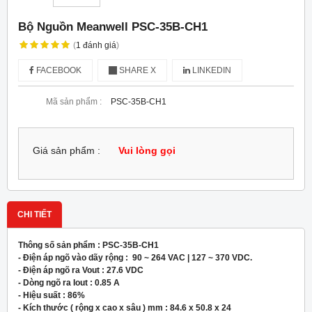
Bộ Nguồn Meanwell PSC-35B-CH1
(
1
đánh giá
)
FACEBOOK
SHARE X
LINKEDIN
Mã sản phẩm :
PSC-35B-CH1
Giá sản phẩm :
Vui lòng gọi
CHI TIẾT
Thông số sản phẩm :
PSC-35B-CH1
- Điện áp ngõ vào dãy rộng :
90 ~ 264 VAC | 127 ~ 370 VDC.
- Điện áp ngõ ra Vout :
27.6 VDC
- Dòng ngõ ra Iout :
0.85 A
- Hiệu suất :
86%
- Kích thước ( rộng x cao x sâu ) mm :
84.6 x 50.8 x 24