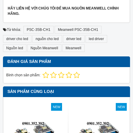
HÃY LIÊN HỆ VỚI CHÚG TÔI ĐỂ MUA NGUỒN MEANWELL CHÍNH
HÃNG.
Từ khóa:
PSC-35B-CH1
Meanwell PSC-35B-CH1
driver cho led
nguồn cho led
driver led
led driver
Nguồn led
Nguồn Meanwell
Meanwell
ĐÁNH GIÁ SẢN PHẨM
Bình chọn sản phẩm:
SẢN PHẨM CÙNG LOẠI
NEW
NEW