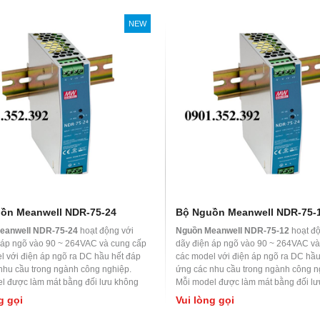
NEW
ồn Meanwell NDR-75-24
Bộ Nguồn Meanwell NDR-75-
eanwell NDR-75-24
hoạt động với
Nguồn Meanwell NDR-75-12
hoạt độ
 áp ngõ vào 90 ~ 264VAC và cung cấp
dãy điện áp ngõ vào 90 ~ 264VAC và
l với điện áp ngõ ra DC hầu hết đáp
các model với điện áp ngõ ra DC hầu
nhu cầu trong ngành công nghiệp.
ứng các nhu cầu trong ngành công n
l được làm mát bằng đối lưu không
Mỗi model được làm mát bằng đối l
t độ làm việc lên đến 70
0
C. Được ứng
khí, nhiệt độ làm việc lên đến 70
0
C. 
g gọi
Vui lòng gọi
m soát nhà máy hoặc thiết bị tự động
dụng kiểm soát nhà máy hoặc thiết b