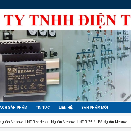
ÁCH SẢN PHẨM
TIN TỨC
LIÊN HỆ
SẢN PHẨM MỚI
Nguồn Meanwell NDR series
Nguồn Meanwell NDR-75
Bộ Nguồn Meanwell