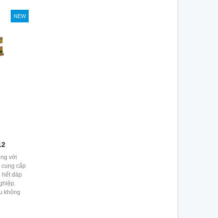
NEW
12
ng với
 cung cấp
 hết đáp
ghiệp.
ưu không
Được ứng
ị tự động