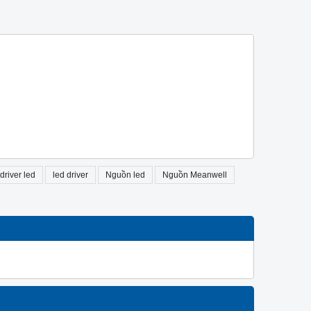
driver led
led driver
Nguồn led
Nguồn Meanwell