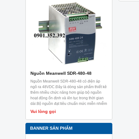
hóa, thiế
liên quan
RF,..
-36
Nguồn Meanwell SDR-480-48
Nguồn Mea
c thiết kế
Nguồn Meanwell SDR-480-48 có điện áp
Nguồn Meanw
khả năng
ngõ ra 48VDC.Đây là dòng sản phẩm thiết kê
ngõ ra 48VDC
ng 5 giây.Ưu
thêm nhiều chức năng hơn giúp bộ nguồn
phía sau, ray
i trời có
hoạt động ổn định và iên tục trong thời gian
điện dạng ra
g và các
dài.Bộ nguồn đạt tiêu chuẩn mức miễn nhiễm
dạng công tă
trong công nghiệp EN61000-6-2.Sản phẩm
Vui lòng gọi
Vui lòng g
chuyên dùng cho tủ điện, có thể cài đặt trên
ray TS35/7.5 hoặc 15.
BANNER SẢN PHẨM