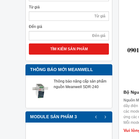
Từ giá
Đến giá
TÌM KIẾM SẢN PHẨM
THÔNG BÁO MỚI MEANWELL
Thông báo nâng cấp sản phẩm
nguồn Meanwell SDR-240
Bộ Ngu
Nguồn M
dãy điện
các mode
‹
›
MODULE SẢN PHẨM 3
ứng các 
Mỗi mode
khí, nhiệ
Vui lòn
dụng kiể