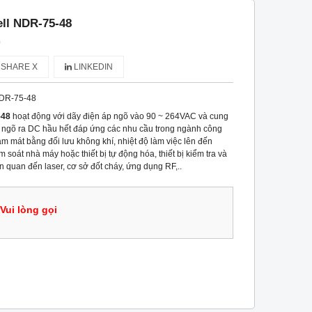
ll NDR-75-48
)
SHARE X
LINKEDIN
DR-75-48
-48
hoạt động với dãy điện áp ngõ vào 90 ~ 264VAC và cung
p ngõ ra DC hầu hết đáp ứng các nhu cầu trong ngành công
m mát bằng đối lưu không khí, nhiệt độ làm việc lên đến
soát nhà máy hoặc thiết bị tự động hóa, thiết bị kiểm tra và
n quan đến laser, cơ sở đốt cháy, ứng dụng RF,..
Vui lòng gọi