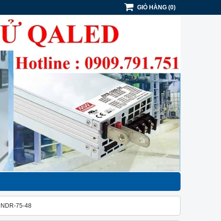
GIỎ HÀNG
(
0
)
 NDR-75-48