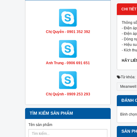
CHI TIẾT
Thông số
- Điện á
Chị Quyên - 0901 352 392
- Điện áp
- Dòng ng
- Hiệu su
- Kích th
HÃY LI
Anh Trung - 0906 691 651
Từ khóa:
Meanwell
Chị Quỳnh - 0909 253 293
ĐÁNH 
TÌM KIẾM SẢN PHẨM
Bình chọn
Tên sản phẩm
SẢN P