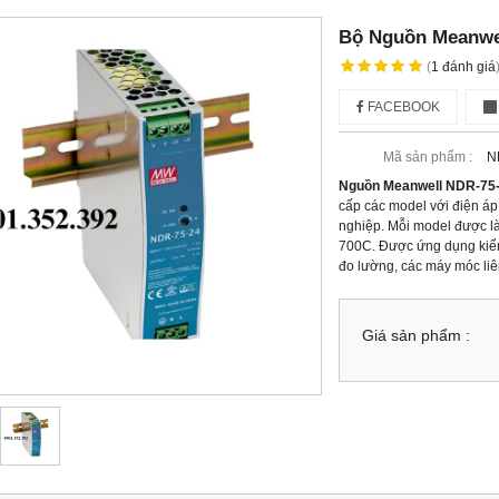
Bộ Nguồn Meanwe
(
1
đánh giá
FACEBOOK
Mã sản phẩm :
N
Nguồn Meanwell NDR-75
cấp các model với điện á
nghiệp. Mỗi model được là
70
0
C. Được ứng dụng kiểm 
đo lường, các máy móc liê
Giá sản phẩm :