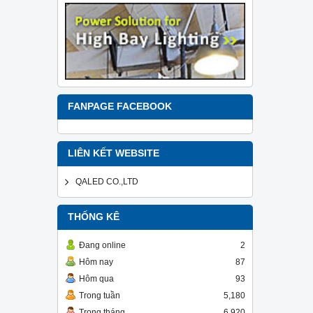
FANPAGE FACEBOOK
LIÊN KẾT WEBSITE
QALED CO.,LTD
THỐNG KÊ
Đang online
2
Hôm nay
87
Hôm qua
93
Trong tuần
5,180
Trong tháng
6,920