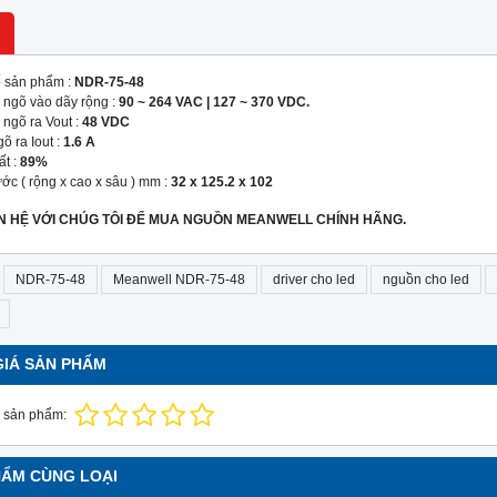
 sản phẩm :
NDR-75-48
p ngõ vào dãy rộng :
90 ~ 264 VAC | 127 ~ 370 VDC.
 ngõ ra Vout :
48 VDC
õ ra Iout :
1.6 A
ất :
89%
ước ( rộng x cao x sâu ) mm :
32 x 125.2 x 102
ÊN HỆ VỚI CHÚG TÔI ĐỂ MUA NGUỒN MEANWELL CHÍNH HÃNG.
NDR-75-48
Meanwell NDR-75-48
driver cho led
nguồn cho led
GIÁ SẢN PHẨM
 sản phẩm:
HẨM CÙNG LOẠI