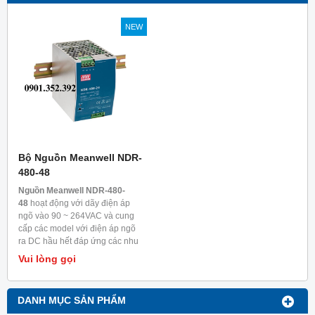
NEW
Bộ Nguồn Meanwell NDR-
480-48
Nguồn Meanwell NDR-480-
48
hoạt động với dãy điện áp
ngõ vào 90 ~ 264VAC và cung
cấp các model với điện áp ngõ
ra DC hầu hết đáp ứng các nhu
cầu trong ngành công nghiệp.
Vui lòng gọi
Mỗi model được làm mát bằng
đối lưu không khí, nhiệt độ làm
việc lên đến 70
0
C. Được ứng
DANH MỤC SẢN PHẨM
dụng kiểm soát nhà máy hoặc