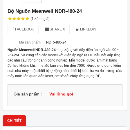
Bộ Nguồn Meanwell NDR-480-24
(
1
đánh giá
)
FACEBOOK
SHARE X
LINKEDIN
Mã sản phẩm :
NDR-480-24
Nguồn Meanwell NDR-480-24
hoạt động với dãy điện áp ngõ vào 90 ~
264VAC và cung cấp các model với điện áp ngõ ra DC hầu hết đáp ứng
các nhu cầu trong ngành công nghiệp. Mỗi model được làm mát bằng
đối lưu không khí, nhiệt độ làm việc lên đến 70
0
C. Được ứng dụng kiểm
soát nhà máy hoặc thiết bị tự động hóa, thiết bị kiểm tra và đo lường, các
máy móc liên quan đến laser, cơ sở đốt cháy, ứng dụng RF,..
Giá sản phẩm :
Vui lòng gọi
CHI TIẾT