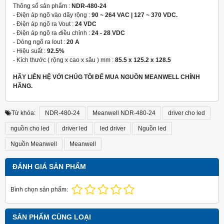
Thông số sản phẩm :
NDR-480-24
- Điện áp ngõ vào dãy rộng :
90 ~ 264 VAC | 127 ~ 370 VDC.
- Điện áp ngõ ra Vout :
24 VDC
- Điện áp ngõ ra điều chỉnh :
24 - 28 VDC
- Dòng ngõ ra Iout :
20 A
- Hiệu suất :
92.5%
- Kích thước ( rộng x cao x sâu ) mm :
85.5 x 125.2 x 128.5
HÃY LIÊN HỆ VỚI CHÚG TÔI ĐỂ MUA NGUỒN MEANWELL CHÍNH
HÃNG.
Từ khóa:
NDR-480-24
Meanwell NDR-480-24
driver cho led
nguồn cho led
driver led
led driver
Nguồn led
Nguồn Meanwell
Meanwell
ĐÁNH GIÁ SẢN PHẨM
Bình chọn sản phẩm:
SẢN PHẨM CÙNG LOẠI