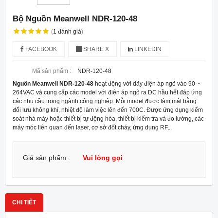
Bộ Nguồn Meanwell NDR-120-48
(
1
đánh giá
)
FACEBOOK
SHARE X
LINKEDIN
Mã sản phẩm :
NDR-120-48
Nguồn Meanwell NDR-120-48
hoạt động với dãy điện áp ngõ vào 90 ~
264VAC và cung cấp các model với điện áp ngõ ra DC hầu hết đáp ứng
các nhu cầu trong ngành công nghiệp. Mỗi model được làm mát bằng
đối lưu không khí, nhiệt độ làm việc lên đến 70
0
C. Được ứng dụng kiểm
soát nhà máy hoặc thiết bị tự động hóa, thiết bị kiểm tra và đo lường, các
máy móc liên quan đến laser, cơ sở đốt cháy, ứng dụng RF,..
Giá sản phẩm :
Vui lòng gọi
CHI TIẾT