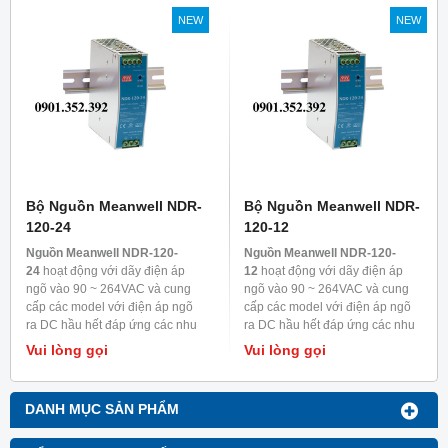
NEW
NEW
Bộ Nguồn Meanwell NDR-
Bộ Nguồn Meanwell NDR-
120-24
120-12
Nguồn Meanwell NDR-120-
Nguồn Meanwell NDR-120-
24
hoạt động với dãy điện áp
12
hoạt động với dãy điện áp
ngõ vào 90 ~ 264VAC và cung
ngõ vào 90 ~ 264VAC và cung
cấp các model với điện áp ngõ
cấp các model với điện áp ngõ
ra DC hầu hết đáp ứng các nhu
ra DC hầu hết đáp ứng các nhu
cầu trong ngành công nghiệp.
cầu trong ngành công nghiệp.
Vui lòng gọi
Vui lòng gọi
Mỗi model được làm mát bằng
Mỗi model được làm mát bằng
đối lưu không khí, nhiệt độ làm
đối lưu không khí, nhiệt độ làm
việc lên đến 70
0
C. Được ứng
việc lên đến 70
0
C. Được ứng
DANH MỤC SẢN PHẨM
dụng kiểm soát nhà máy hoặc
dụng kiểm soát nhà máy hoặc
thiết bị tự động hóa, thiết bị kiểm
thiết bị tự động hóa, thiết bị kiểm