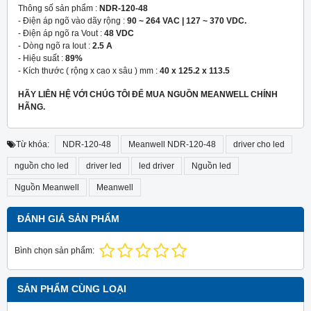
Thông số sản phẩm :
NDR-120-48
- Điện áp ngõ vào dãy rộng :
90 ~ 264 VAC | 127 ~ 370 VDC.
- Điện áp ngõ ra Vout :
48 VDC
- Dòng ngõ ra Iout :
2.5 A
- Hiệu suất :
89%
- Kích thước ( rộng x cao x sâu ) mm :
40 x 125.2 x 113.5
HÃY LIÊN HỆ VỚI CHÚG TÔI ĐỂ MUA NGUỒN MEANWELL CHÍNH
HÃNG.
Từ khóa:
NDR-120-48
Meanwell NDR-120-48
driver cho led
nguồn cho led
driver led
led driver
Nguồn led
Nguồn Meanwell
Meanwell
ĐÁNH GIÁ SẢN PHẨM
Bình chọn sản phẩm:
SẢN PHẨM CÙNG LOẠI