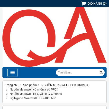
GIỎ HÀNG
(
0
)
Trang chủ
Sản phẩm
NGUỒN MEANWELL LED DRIVER
Nguồn Meanwell vỏ nhôm ( có PFC )
Nguồn Meanwell HLG và HLG-C series
Bộ Nguồn Meanwell HLG-185H-30