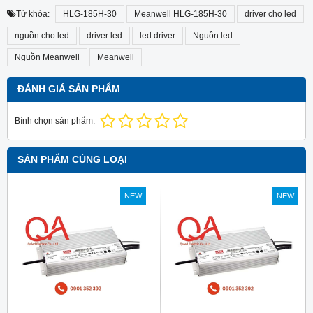
Từ khóa:
HLG-185H-30
Meanwell HLG-185H-30
driver cho led
nguồn cho led
driver led
led driver
Nguồn led
Nguồn Meanwell
Meanwell
ĐÁNH GIÁ SẢN PHẨM
Bình chọn sản phẩm:
SẢN PHẨM CÙNG LOẠI
NEW
NEW