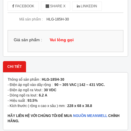
FACEBOOK
SHARE X
LINKEDIN
Mã sản phẩm :
HLG-185H-30
Giá sản phẩm :
Vui lòng gọi
CHI TIẾT
Thông số sản phẩm :
HLG-185H-30
- Điện áp ngõ vào dãy rộng :
90 ~ 305 VAC | 142 ~ 431 VDC.
- Điện áp ngõ ra Vout :
30 VDC
- Dòng ngõ ra Iout :
6.2 A
- Hiệu suất :
93.5%
- Kích thước ( rộng x cao x sâu ) mm :
228 x 68 x 38.8
HÃY LIÊN HỆ VỚI CHÚNG TÔI ĐỂ MUA
NGUỒN MEANWELL
CHÍNH
HÃNG.