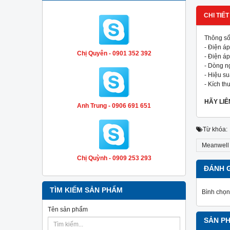
CHI TIẾT
Thông số
- Điện á
Chị Quyên - 0901 352 392
- Điện áp
- Dòng ng
- Hiệu su
- Kích th
HÃY LI
Anh Trung - 0906 691 651
Từ khóa:
Meanwell
Chị Quỳnh - 0909 253 293
ĐÁNH 
TÌM KIẾM SẢN PHẨM
Bình chọn
Tên sản phẩm
SẢN P