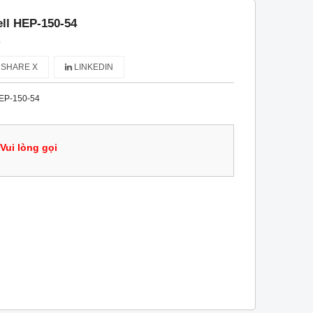
ll HEP-150-54
)
SHARE X
LINKEDIN
EP-150-54
Vui lòng gọi