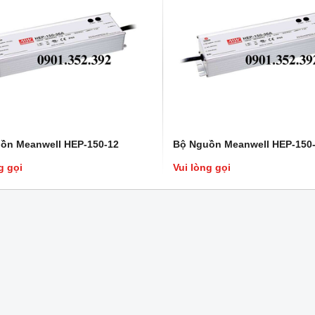
ồn Meanwell HEP-150-12
Bộ Nguồn Meanwell HEP-150
nwell SDR-120-48
Nguồn Meanwell RSP-2400-48
g gọi
Vui lòng gọi
ell SDR-120-48 có điện áp
Nguồn Meanwell RSP-2400-48 được ứng
.Bộ nguồn thiết kế dạng có ray
dụng chính trong viễn thông,phát thanh
 này chuyên dùng lắp trong tủ
truyền hình và truyền hình kỹ thuật số.Ngoải
y TS-35/7.5 hoặc 15.Thiết kế
ra còn ứng dụng cung cấp nguồn cho các đà
c rờ le DC OK.
và trạm rada dùng trong dân sự và kể cả
quân sự.
ọi
Vui lòng gọi