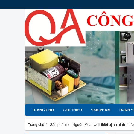
TRANG CHỦ
GIỚI THIỆU
SẢN PHẨM
DANH S
Trang chủ
Sản phẩm
Nguồn Meanwell thiết bị an ninh
N