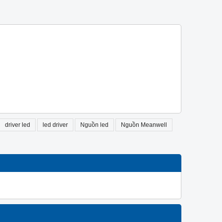
driver led
led driver
Nguồn led
Nguồn Meanwell