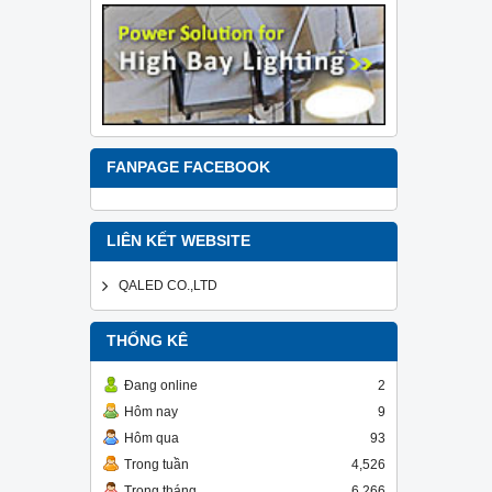
FANPAGE FACEBOOK
LIÊN KẾT WEBSITE
QALED CO.,LTD
THỐNG KÊ
Đang online
2
Hôm nay
9
Hôm qua
93
Trong tuần
4,526
Trong tháng
6,266