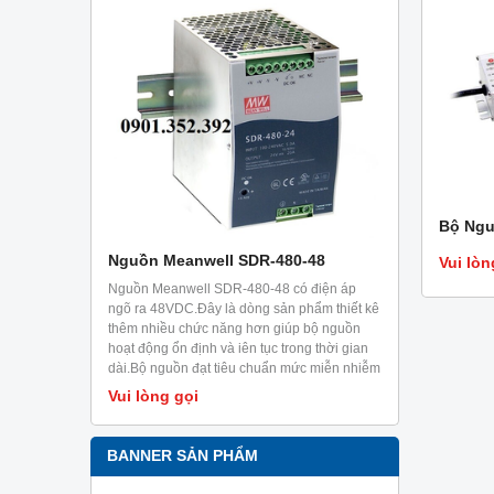
Bộ Ngu
-36
Nguồn Meanwell SDR-480-48
Nguồn Mea
Vui lòn
c thiết kế
Nguồn Meanwell SDR-480-48 có điện áp
Nguồn Meanw
khả năng
ngõ ra 48VDC.Đây là dòng sản phẩm thiết kê
ngõ ra 48VDC
ng 5 giây.Ưu
thêm nhiều chức năng hơn giúp bộ nguồn
phía sau, ray
i trời có
hoạt động ổn định và iên tục trong thời gian
điện dạng ra
g và các
dài.Bộ nguồn đạt tiêu chuẩn mức miễn nhiễm
dạng công tă
trong công nghiệp EN61000-6-2.Sản phẩm
Vui lòng gọi
Vui lòng g
chuyên dùng cho tủ điện, có thể cài đặt trên
ray TS35/7.5 hoặc 15.
BANNER SẢN PHẨM