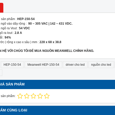
 sản phẩm :
HEP-150-54
p ngõ vào dãy rộng :
90 ~ 305 VAC | 142 ~ 431 VDC.
 ngõ ra Vout :
54 VDC
õ ra Iout :
2.8 A
ất :
94%
ước ( rộng x cao x sâu ) mm :
228 x 68 x 38.8
ÊN HỆ VỚI CHÚG TÔI ĐỂ MUA NGUỒN MEANWELL CHÍNH HÃNG.
HEP-150-54
Meanwell HEP-150-54
driver cho led
nguồn cho led
GIÁ SẢN PHẨM
 sản phẩm:
HẨM CÙNG LOẠI