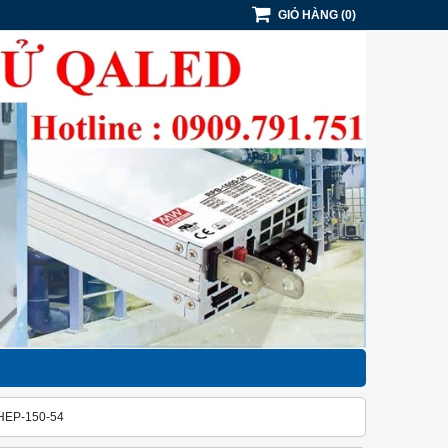
GIỎ HÀNG
(
0
)
HEP-150-54