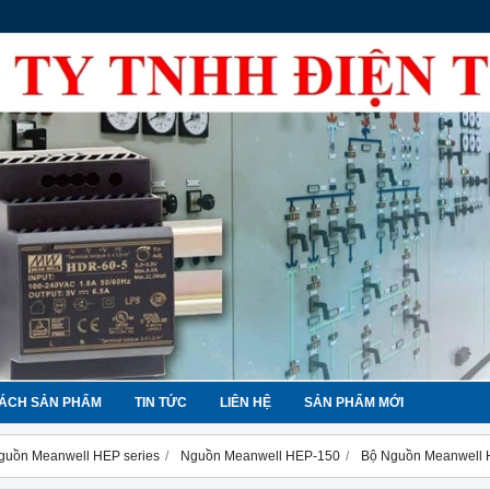
ÁCH SẢN PHẨM
TIN TỨC
LIÊN HỆ
SẢN PHẨM MỚI
guồn Meanwell HEP series
Nguồn Meanwell HEP-150
Bộ Nguồn Meanwell 