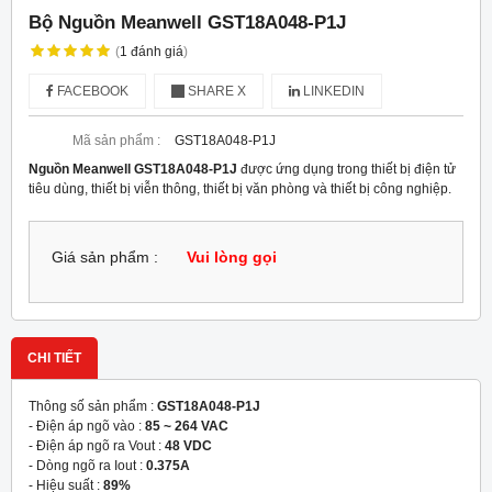
Bộ Nguồn Meanwell GST18A048-P1J
(
1
đánh giá
)
FACEBOOK
SHARE X
LINKEDIN
Mã sản phẩm :
GST18A048-P1J
Nguồn Meanwell GST18A048-P1J
được ứng dụng trong thiết bị điện tử
tiêu dùng, thiết bị viễn thông, thiết bị văn phòng và thiết bị công nghiệp.
Giá sản phẩm :
Vui lòng gọi
CHI TIẾT
Thông số sản phẩm :
GST18A048-P1J
- Điện áp ngõ vào :
85 ~ 264 VAC
- Điện áp ngõ ra Vout :
48 VDC
- Dòng ngõ ra Iout :
0.375A
- Hiệu suất :
89%