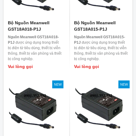
Bộ Nguồn Meanwell
Bộ Nguồn Meanwell
GST18A018-P1J
GST18A015-P1J
Nguồn Meanwell GST18A018-
Nguồn Meanwell GST18A015-
P1J
được ứng dụng trong thiết
P1J
được ứng dụng trong thiết
bị điện tử tiêu dùng, thiết bị viễn
bị điện tử tiêu dùng, thiết bị viễn
thông, thiết bị văn phòng và thiết
thông, thiết bị văn phòng và thiết
bị công nghiệp.
bị công nghiệp.
Vui lòng gọi
Vui lòng gọi
NEW
NEW