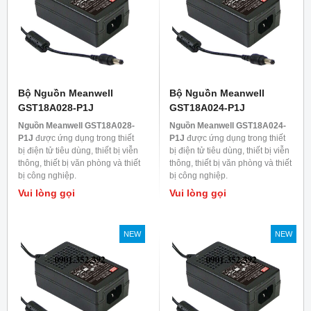
Bộ Nguồn Meanwell
Bộ Nguồn Meanwell
GST18A028-P1J
GST18A024-P1J
Nguồn Meanwell GST18A028-
Nguồn Meanwell GST18A024-
P1J
được ứng dụng trong thiết
P1J
được ứng dụng trong thiết
bị điện tử tiêu dùng, thiết bị viễn
bị điện tử tiêu dùng, thiết bị viễn
thông, thiết bị văn phòng và thiết
thông, thiết bị văn phòng và thiết
bị công nghiệp.
bị công nghiệp.
Vui lòng gọi
Vui lòng gọi
NEW
NEW