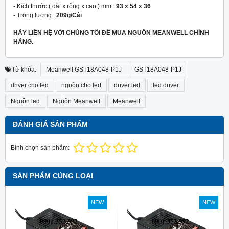
- Kích thước ( dài x rộng x cao ) mm :
93 x 54 x 36
- Trọng lượng :
209g/Cái
HÃY LIÊN HỆ VỚI CHÚNG TÔI ĐỂ MUA NGUỒN MEANWELL CHÍNH
HÃNG.
Từ khóa:
Meanwell GST18A048-P1J
GST18A048-P1J
driver cho led
nguồn cho led
driver led
led driver
Nguồn led
Nguồn Meanwell
Meanwell
ĐÁNH GIÁ SẢN PHẨM
Bình chọn sản phẩm:
SẢN PHẨM CÙNG LOẠI
NEW
NEW