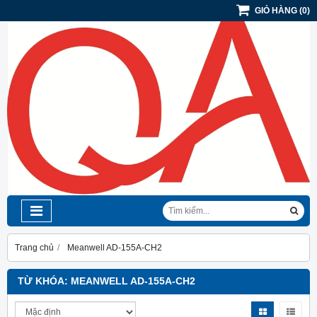
GIỎ HÀNG
(
0
)
Trang chủ
Meanwell AD-155A-CH2
TỪ KHÓA:
MEANWELL AD-155A-CH2