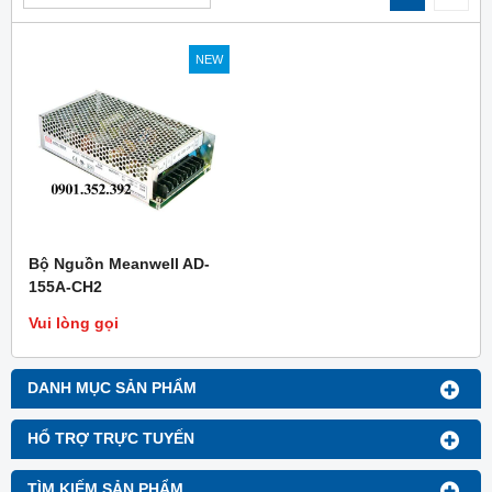
NEW
Bộ Nguồn Meanwell AD-
155A-CH2
Vui lòng gọi
DANH MỤC SẢN PHẨM
HỔ TRỢ TRỰC TUYẾN
TÌM KIẾM SẢN PHẨM