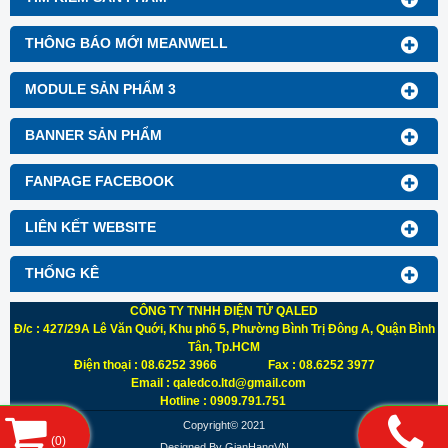
THÔNG BÁO MỚI MEANWELL
MODULE SẢN PHẨM 3
BANNER SẢN PHẨM
FANPAGE FACEBOOK
LIÊN KẾT WEBSITE
THỐNG KÊ
CÔNG TY TNHH ĐIỆN TỬ QALED
Đ/c : 427/29A Lê Văn Quới, Khu phố 5, Phường Bình Trị Đông A, Quận Bình
Tân, Tp.HCM
Điện thoại : 08.6252 3966 Fax : 08.6252 3977
Email : qaledco.ltd@gmail.com
Hotline : 0909.791.751
Copyright© 2021
(
0
)
Designed By
GianHangVN