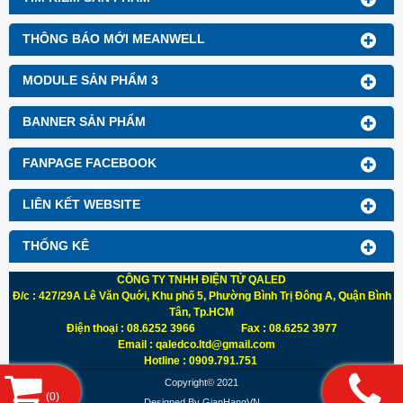
THÔNG BÁO MỚI MEANWELL
MODULE SẢN PHẨM 3
BANNER SẢN PHẨM
FANPAGE FACEBOOK
LIÊN KẾT WEBSITE
THỐNG KÊ
CÔNG TY TNHH ĐIỆN TỬ QALED
Đ/c : 427/29A Lê Văn Quới, Khu phố 5, Phường Bình Trị Đông A, Quận Bình
Tân, Tp.HCM
Điện thoại : 08.6252 3966 Fax : 08.6252 3977
Email : qaledco.ltd@gmail.com
Hotline : 0909.791.751
Copyright© 2021
(
0
)
Designed By
GianHangVN