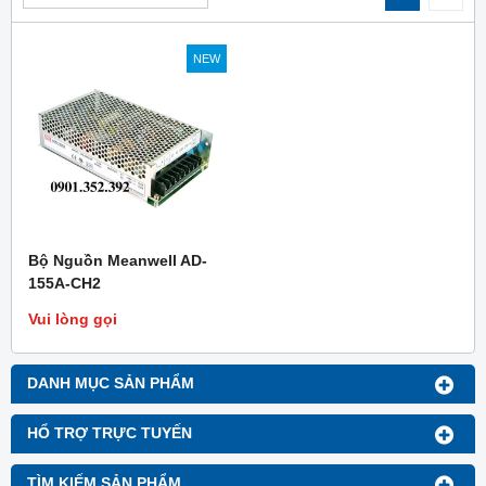
NEW
Bộ Nguồn Meanwell AD-
155A-CH2
Vui lòng gọi
DANH MỤC SẢN PHẨM
HỔ TRỢ TRỰC TUYẾN
TÌM KIẾM SẢN PHẨM