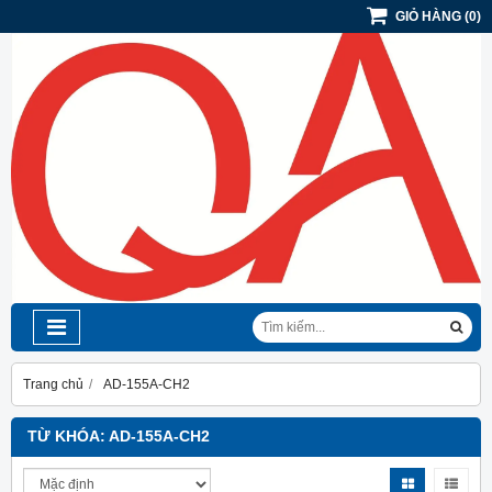
GIỎ HÀNG
(
0
)
Trang chủ
AD-155A-CH2
TỪ KHÓA:
AD-155A-CH2