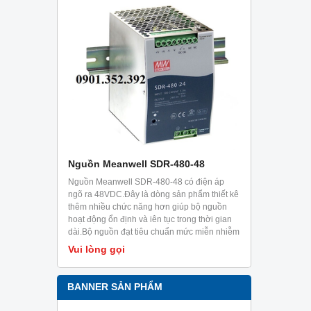
-36
Nguồn Meanwell SDR-480-48
Nguồn Mea
c thiết kế
Nguồn Meanwell SDR-480-48 có điện áp
Nguồn Meanw
khả năng
ngõ ra 48VDC.Đây là dòng sản phẩm thiết kê
ngõ ra 48VDC
ng 5 giây.Ưu
thêm nhiều chức năng hơn giúp bộ nguồn
phía sau, ray
i trời có
hoạt động ổn định và iên tục trong thời gian
điện dạng ra
g và các
dài.Bộ nguồn đạt tiêu chuẩn mức miễn nhiễm
dạng công tă
trong công nghiệp EN61000-6-2.Sản phẩm
Vui lòng gọi
Vui lòng g
chuyên dùng cho tủ điện, có thể cài đặt trên
ray TS35/7.5 hoặc 15.
BANNER SẢN PHẨM