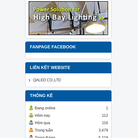
FANPAGE FACEBOOK
LIÊN KẾT WEBSITE
QALED CO.,LTD
THỐNG KÊ
Đang online
1
Hôm nay
112
Hôm qua
116
Trong tuần
3,479
Trong tháng
5,219