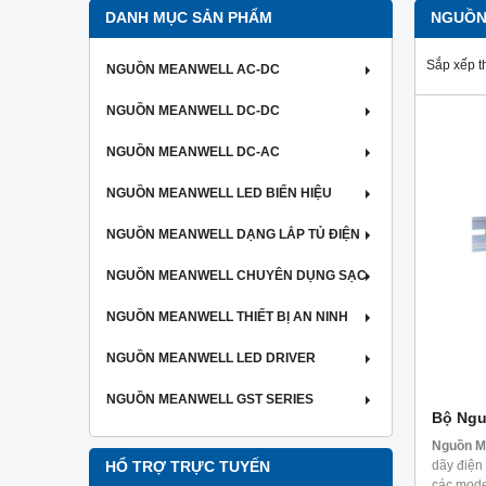
DANH MỤC SẢN PHẨM
NGUỒN
Sắp xếp t
NGUỒN MEANWELL AC-DC
NGUỒN MEANWELL DC-DC
NGUỒN MEANWELL DC-AC
NGUỒN MEANWELL LED BIỂN HIỆU
NGUỒN MEANWELL DẠNG LẮP TỦ ĐIỆN
NGUỒN MEANWELL CHUYÊN DỤNG SẠC
NGUỒN MEANWELL THIẾT BỊ AN NINH
NGUỒN MEANWELL LED DRIVER
NGUỒN MEANWELL GST SERIES
Bộ Ngu
Nguồn M
dãy điện
HỔ TRỢ TRỰC TUYẾN
các mode