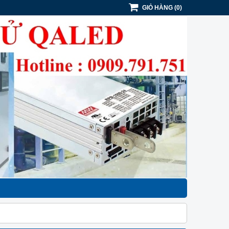
GIỎ HÀNG
(
0
)