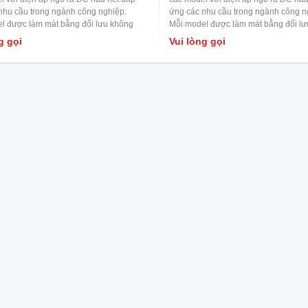
nhu cầu trong ngành công nghiệp.
ứng các nhu cầu trong ngành công n
l được làm mát bằng đối lưu không
Mỗi model được làm mát bằng đối l
t độ làm việc lên đến 70
0
C. Được ứng
khí, nhiệt độ làm việc lên đến 70
0
C. 
g gọi
Vui lòng gọi
m soát nhà máy hoặc thiết bị tự động
dụng kiểm soát nhà máy hoặc thiết b
t bị kiểm tra và đo lường, các máy móc
hóa, thiết bị kiểm tra và đo lường, c
 đến laser, cơ sở đốt cháy, ứng dụng
liên quan đến laser, cơ sở đốt cháy,
RF,..