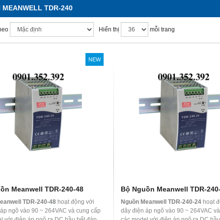
 MEANWELL TDR-240
heo
Hiển thị
mỗi trang
NEW
ồn Meanwell TDR-240-48
Bộ Nguồn Meanwell TDR-240
eanwell TDR-240-48
hoạt động với
Nguồn Meanwell TDR-240-24
hoạt đ
 áp ngõ vào 90 ~ 264VAC và cung cấp
dãy điện áp ngõ vào 90 ~ 264VAC và
l với điện áp ngõ ra DC hầu hết đáp
các model với điện áp ngõ ra DC hầu