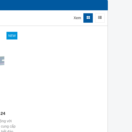
Xem
NEW
-24
ộng với
 cung cấp
 hết đáp