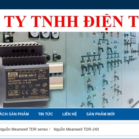
ÁCH SẢN PHẨM
TIN TỨC
LIÊN HỆ
SẢN PHẨM MỚI
Nguồn Meanwell TDR series
Nguồn Meanwell TDR-240