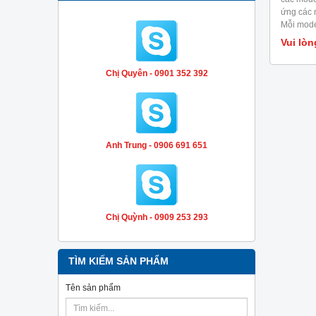
ứng các 
Mỗi mode
khí, nhiệ
Vui lòn
dụng kiể
hóa, thiế
Chị Quyên - 0901 352 392
liên quan
RF,..
Anh Trung - 0906 691 651
Chị Quỳnh - 0909 253 293
TÌM KIẾM SẢN PHẨM
Tên sản phẩm