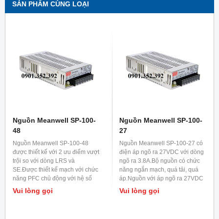
SẢN PHẨM CÙNG LOẠI
Nguồn Meanwell SP-100-
Nguồn Meanwell SP-100-
48
27
Nguồn Meanwell SP-100-48
Nguồn Meanwell SP-100-27 có
được thiết kế với 2 ưu điểm vượt
điện áp ngõ ra 27VDC với dòng
trội so với dòng LRS và
ngõ ra 3.8A.Bộ nguồn có chức
SE.Được thiết kế mạch với chức
năng ngắn mạch, quá tải, quá
năng PFC chủ động với hệ số
áp.Nguồn với áp ngõ ra 27VDC
PF lớn hơn 0.93, cùng với mạch
thường ứng dụng trong cung
Vui lòng gọi
Vui lòng gọi
giới hạn dòng chuẩn.Giúp cho
cấp nguồn cho phát thanh
board nguồn hoạt động ổn định
truyền hình và lĩnh vực viễn
trong thời gian dài liên tục.
thông.