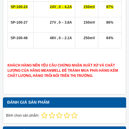
SP-100-24
24V , 0 – 4.2A
150mV
87%
SP-100-27
27V , 0 – 3.8A
150mV
86%
SP-100-48
48V , 0 – 2.1A
250mV
84%
KHÁCH HÀNG NÊN YÊU CẦU CHỨNG NHẬN XUẤT XỨ VÀ CHẤT
LƯỢNG CỦA HÃNG MEANWELL ĐỂ TRÁNH MUA PHẢI HÀNG KÉM
CHẤT LƯỢNG, HÀNG TRÔI NỔI TRÊN THỊ TRƯỜNG.
ĐÁNH GIÁ SẢN PHẨM
Bình chọn sản phẩm: