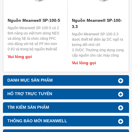
Nguồn Meanwell SP-100-5
Nguồn Meanwell SP-100-
3.3
Nguồn Meanwell SP-100-5 có 2
tính năng ưu việt hơn dòng NES
Nguồn Meanwell SP-100-3.3
và dòng SE là chức năng PFC
được thiết kế điện áp DC ngõ ra
chủ động với hệ số PF lớn hơn
tương đối nhỏ chỉ
0.93 và trong bộ nguồn thiêt kế
3.3VDC.Thường ứng dụng cung
thêm chức năng mạch giới hạn
cấp nguồn cho các máy công
Vui lòng gọi
dòng chuẩn.Phù hợp cho các
nghiệp.Nguồn này có chức năng
Vui lòng gọi
ứng dụng trong công nghiệp và
PFC chủ động với hệ số PF lớn
các máy móc cần chạy trong thời
hơn 0.93, hoạt động ổn định
gian dài liên tục.
trong thời gian dài liên tục.
DANH MỤC SẢN PHẨM
HỔ TRỢ TRỰC TUYẾN
TÌM KIẾM SẢN PHẨM
THÔNG BÁO MỚI MEANWELL