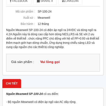
FACEBOOK
SHARE X
LINKEDIN
Mã sản phẩm :
SP-100-24
Xuất xứ :
Meanwell
Bảo hành :
12 tháng
Nguồn Meanwell SP-100-24 có điện áp ngõ ra 24VDC và dòng ngõ ra
4.2A.Nguồn này là dòng cao cấp hơn dòng NES,LRS và SE với 2 ưu
điểm về thiết kế : chức năng PFC chủ động với hệ số PF>0.93 và thiết kế
thêm mạch giới hạn dòng chuẩn..Ứng dụng trong chiếu sáng LED và
cung cấp nguồn cho các thiết bị công nghiệp.
Giá sản phẩm :
Vui lòng gọi
CHI TIẾT
Nguồn Meanwell SP-100-24
có ưu điểm:
- Bộ nguồn Meanwell có điện áp ngõ vào AC dãy rộng.