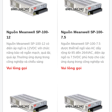
Nguồn Meanwell SP-100-
Nguồn Meanwell SP-100-
12
7.5
Nguồn Meanwell SP-100-12 có
Nguồn Meanwell SP-100-7.5
điện áp ngõ ra 12VDC với chức
được thiết kế ngõ vào AC dãy
năng bảo vệ ngắn mạch, quá tải,
rộng từ 85 đến 264VAC, điện áp
quá áp.Thường ứng dụng trong
ngõ ra 7.5VDC phù hợp cho các
công nghiệp và chiếu sáng
ứng dụng trong công nghiệp và
LED.Nguồn Meanwell này hoạt
thiết bị viễn thông.Dòng này
Vui lòng gọi
Vui lòng gọi
động ổn định và đạt hiệu suất
định danh là dòng cao cấp hơn
cao.
dòng NES và dòng SE.