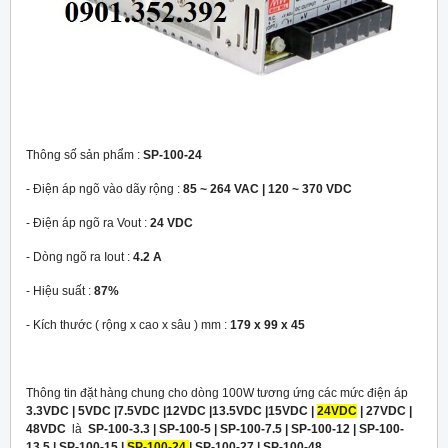
Thông số sản phẩm :
SP-100-24
- Điện áp ngõ vào dãy rộng :
85 ~ 264 VAC | 120 ~ 370 VDC
- Điện áp ngõ ra Vout :
24 VDC
- Dòng ngõ ra Iout :
4.2 A
- Hiệu suất :
87%
- Kích thước ( rộng x cao x sâu ) mm :
179 x 99 x 45
Thông tin đặt hàng chung cho dòng 100W tương ứng các mức điện áp
3.3VDC | 5VDC |7.5VDC |12VDC |13.5VDC |15VDC |
24VDC
| 27VDC |
48VDC
là
SP-100-3.3 | SP-100-5 | SP-100-7.5 | SP-100-12 | SP-100-
13.5 | SP-100-15 |
SP-100-24
| SP-100-27 | SP-100-48 .