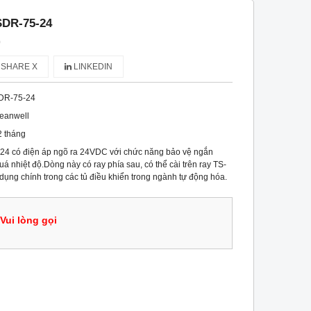
SDR-75-24
)
SHARE X
LINKEDIN
DR-75-24
eanwell
2 tháng
4 có điện áp ngõ ra 24VDC với chức năng bảo vệ ngắn
uá nhiệt độ.Dòng này có ray phía sau, có thể cài trên ray TS-
ụng chính trong các tủ điều khiển trong ngành tự động hóa.
Vui lòng gọi