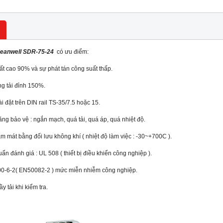
eanwell SDR-75-24
có ưu điểm:
ất cao 90% và sự phát tán công suất thấp.
ng tải đỉnh 150%.
i đặt trên DIN rail TS-35/7.5 hoặc 15.
ng bảo vệ : ngắn mạch, quá tải, quá áp, quá nhiệt độ.
m mát bằng đối lưu không khí ( nhiệt độ làm việc : -30~+70
0
C ).
uẩn đánh giá : UL 508 ( thiết bị điều khiển công nghiệp ).
0-6-2( EN50082-2 ) mức miễn nhiễm công nghiệp.
y tải khi kiểm tra.