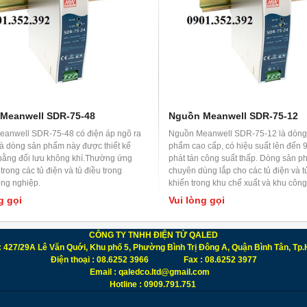
Meanwell SDR-75-48
Nguồn Meanwell SDR-75-12
anwell SDR-75-48 có điện áp ngõ ra
Nguồn Meanwell SDR-75-12 là dòng
 dòng sản phẩm này được thiết kế
phẩm cao cấp, có hiệu suất lên đến
bằng đối lưu không khí.Thường ứng
phát tán công suất thấp. Dòng sản 
trong các tủ điện và tủ điều trong
chuyên dùng lắp cho các tủ điện và t
ng nghiệp.
khiển trong khu chế xuất và khu công
g gọi
Vui lòng gọi
CÔNG TY TNHH ĐIỆN TỬ QALED
: 427/29A Lê Văn Quới, Khu phố 5, Phường Bình Trị Đông A, Quận Bình Tân, T
Điện thoại : 08.6252 3966 Fax : 08.6252 3977
Email : qaledco.ltd@gmail.com
Hotline : 0909.791.751