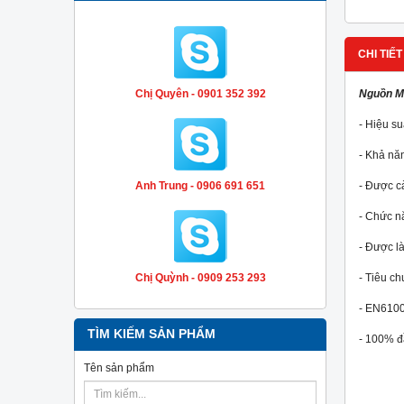
CHI TIẾT
Nguồn M
Chị Quyên - 0901 352 392
- Hiệu su
- Khả nă
- Được cà
Anh Trung - 0906 691 651
- Chức nă
- Được là
- Tiêu ch
Chị Quỳnh - 0909 253 293
- EN6100
TÌM KIẾM SẢN PHẨM
- 100% đầ
Tên sản phẩm