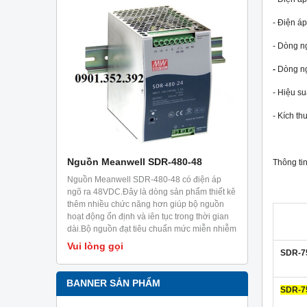
- Điện áp
- Dòng ng
-
Dòng ng
- Hiệu su
- Kích th
-36
Nguồn Meanwell SDR-480-48
Nguồn Mea
Thông ti
c thiết kế
Nguồn Meanwell SDR-480-48 có điện áp
Nguồn Meanw
khả năng
ngõ ra 48VDC.Đây là dòng sản phẩm thiết kê
ngõ ra 48VDC
ng 5 giây.Ưu
thêm nhiều chức năng hơn giúp bộ nguồn
phía sau, ray
i trời có
hoạt động ổn định và iên tục trong thời gian
điện dạng ra
g và các
dài.Bộ nguồn đạt tiêu chuẩn mức miễn nhiễm
dạng công tă
trong công nghiệp EN61000-6-2.Sản phẩm
Vui lòng gọi
Vui lòng g
SDR-7
chuyên dùng cho tủ điện, có thể cài đặt trên
ray TS35/7.5 hoặc 15.
BANNER SẢN PHẨM
SDR-7