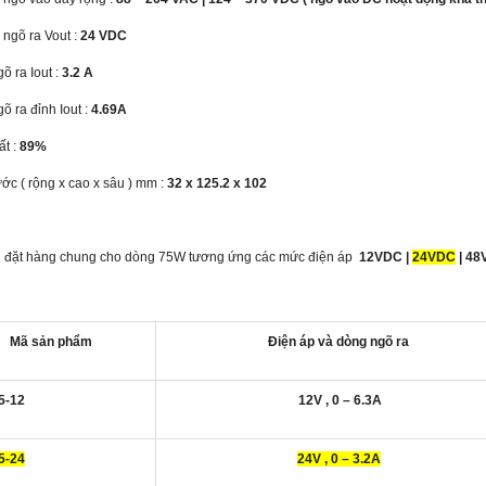
 ngõ ra Vout :
24 VDC
õ ra Iout :
3.2 A
õ ra đỉnh Iout :
4.69A
ất :
89%
ước ( rộng x cao x sâu ) mm :
32 x 125.2 x 102
nwell SDR-120-48
Nguồn Meanwell RSP-2400-48
n đặt hàng chung cho dòng 75W tương ứng các mức điện áp
12VDC |
24VDC
| 4
ell SDR-120-48 có điện áp
Nguồn Meanwell RSP-2400-48 được ứng
.Bộ nguồn thiết kế dạng có ray
dụng chính trong viễn thông,phát thanh
 này chuyên dùng lắp trong tủ
truyền hình và truyền hình kỹ thuật số.Ngoải
Mã sản phẩm
Điện áp và dòng ngõ ra
y TS-35/7.5 hoặc 15.Thiết kế
ra còn ứng dụng cung cấp nguồn cho các đà
c rờ le DC OK.
và trạm rada dùng trong dân sự và kể cả
quân sự.
ọi
Vui lòng gọi
5-12
12V , 0 – 6.3A
5-24
24V , 0 – 3.2A