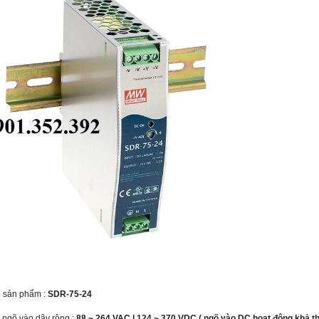
 sản phẩm :
SDR-75-24
p ngõ vào dãy rộng :
88 ~ 264 VAC | 124 ~ 370 VDC ( ngõ vào DC hoạt động khả thi 