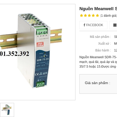
Nguồn Meanwell 
(
1
đánh giá
FACEBOOK
Mã sản phẩm :
S
Xuất xứ :
M
Bảo hành :
1
Nguồn Meanwell SDR-75-2
mạch, quá tải, quá áp và q
35/7.5 hoặc 15.Được ứng d
Giá sản phẩm :