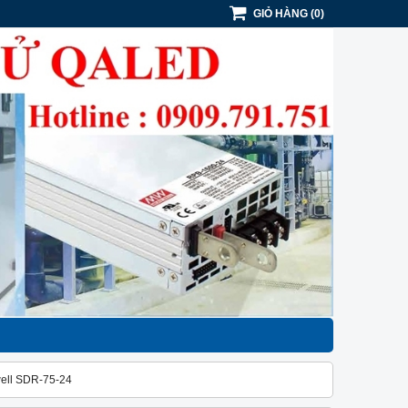
GIỎ HÀNG
(
0
)
ll SDR-75-24