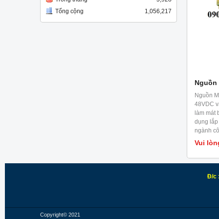
Tổng cộng
1,056,217
Nguồn 
Nguồn Me
48VDC và
làm mát 
dụng lắp 
ngành cô
Vui lòn
Đ/c 
Copyright© 2021