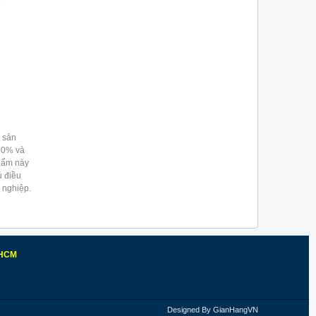
 sản
 90% và
phẩm này
ủ điều
 nghiệp.
p.HCM
Designed By
GianHangVN