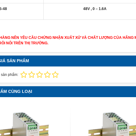
5-48
48V , 0 – 1.6A
HÀNG NÊN YÊU CẦU CHỨNG NHẬN XUẤT XỨ VÀ CHẤT LƯỢNG CỦA HÃNG 
ÔI NỔI TRÊN THỊ TRƯỜNG.
GIÁ SẢN PHẨM
 sản phẩm:
HẨM CÙNG LOẠI