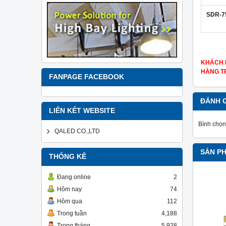
SDR-7
KHÁCH 
HÀNG TR
FANPAGE FACEBOOK
ĐÁNH 
LIÊN KẾT WEBSITE
Bình chọn
QALED CO.,LTD
SẢN P
THỐNG KÊ
Đang online
2
Hôm nay
74
Hôm qua
112
Trong tuần
4,188
Trong tháng
5,928