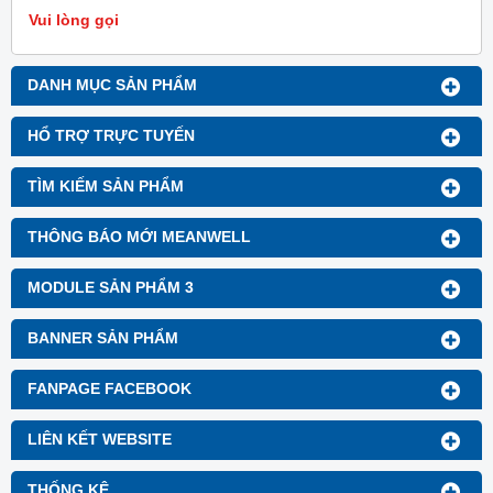
OK.Thường lắp trong tủ điện và
Vui lòng gọi
tủ điều khiển dùng trong công
nghiệp.
DANH MỤC SẢN PHẨM
HỔ TRỢ TRỰC TUYẾN
TÌM KIẾM SẢN PHẨM
THÔNG BÁO MỚI MEANWELL
MODULE SẢN PHẨM 3
BANNER SẢN PHẨM
FANPAGE FACEBOOK
LIÊN KẾT WEBSITE
THỐNG KÊ