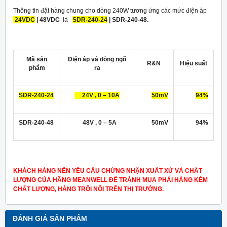
Thông tin đặt hàng chung cho dòng 240W tương ứng các mức điện áp
24VDC
| 48VDC
là
SDR-240-24
| SDR-240-48.
Mã sản
Điện áp và dòng ngõ
R&N
Hiệu suất
phẩm
ra
SDR-240-24
24V , 0 – 10A
50mV
94%
SDR-240-48
48V , 0 – 5A
50mV
94%
KHÁCH HÀNG NÊN YÊU CẦU CHỨNG NHẬN XUẤT XỨ VÀ CHẤT
LƯỢNG CỦA HÃNG MEANWELL ĐỂ TRÁNH MUA PHẢI HÀNG KÉM
CHẤT LƯỢNG, HÀNG TRÔI NỔI TRÊN THỊ TRƯỜNG.
ĐÁNH GIÁ SẢN PHẨM