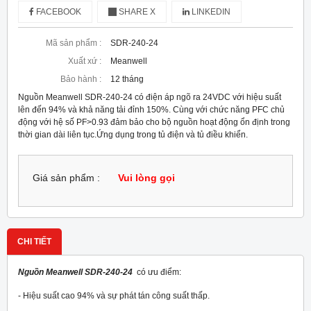
FACEBOOK
SHARE X
LINKEDIN
Mã sản phẩm :
SDR-240-24
Xuất xứ :
Meanwell
Bảo hành :
12 tháng
Nguồn Meanwell SDR-240-24 có điện áp ngõ ra 24VDC với hiệu suất
lên đến 94% và khả năng tải đỉnh 150%. Cùng với chức năng PFC chủ
động với hệ số PF>0.93 đảm bảo cho bộ nguồn hoạt động ổn định trong
thời gian dài liên tục.Ứng dụng trong tủ điện và tủ điều khiển.
Giá sản phẩm :
Vui lòng gọi
CHI TIẾT
Nguồn Meanwell SDR-240-24
có ưu điểm:
- Hiệu suất cao 94% và sự phát tán công suất thấp.