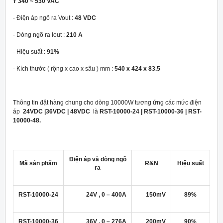
Ү 340 ~ 530 VAC
- Điện áp ngõ ra Vout :
48 VDC
- Dòng ngõ ra Iout :
210 A
- Hiệu suất :
91%
- Kích thước ( rộng x cao x sâu ) mm :
540 x 424 x 83.5
Thông tin đặt hàng chung cho dòng 10000W tương ứng các mức điện
áp
24VDC |36VDC | 48VDC
là
RST-10000-24 | RST-10000-36 | RST-
10000-48.
Điện áp và dòng ngõ
Mã sản phẩm
R&N
Hiệu suất
ra
RST-10000-24
24V , 0 – 400A
150mV
89%
RST-10000-36
36V , 0 – 276A
200mV
90%