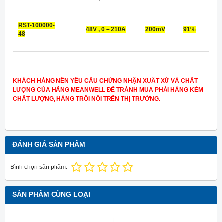
RST-100000-
48V , 0 – 210A
200mV
91%
48
KHÁCH HÀNG NÊN YÊU CẦU CHỨNG NHẬN XUẤT XỨ VÀ CHẤT
LƯỢNG CỦA HÃNG MEANWELL ĐỂ TRÁNH MUA PHẢI HÀNG KÉM
CHẤT LƯỢNG, HÀNG TRÔI NỔI TRÊN THỊ TRƯỜNG.
ĐÁNH GIÁ SẢN PHẨM
Bình chọn sản phẩm:
SẢN PHẨM CÙNG LOẠI