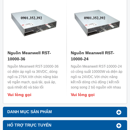
Nguồn Meanwell RST-
Nguồn Meanwell RST-
10000-36
10000-24
Nguồn Meanwell RST-10000-36
Nguồn Meanwell RST-10000-24
có điện áp ngõ ra 36VDC, dòng
có công suất 10000W và điện áp
ngõ ra 276A.Với chức năng bảo
ngõ ra 24VDC.Với chức năng
vệ ngắn mạch, quá tải, quá áp,
kết nối dòng chủ động ( kết nối
quá nhiệt độ và báo lổi
song song 2 bộ nguồn với nhau
quạt.Được ứng dụng cho các xe
để tăng công suất lên đến
Vui lòng gọi
Vui lòng gọi
điện công suất lớn và các trạm
20000W ).Được ứng dụng trong
sạc cho xe điện.
các thiết bị đốt cháy và ứng
dụng RF.
DANH MỤC SẢN PHẨM
HỔ TRỢ TRỰC TUYẾN