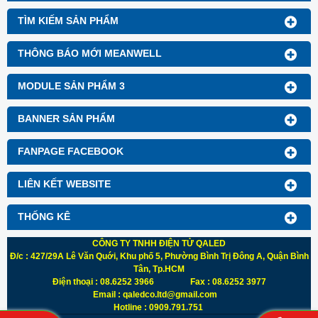
TÌM KIẾM SẢN PHẨM
THÔNG BÁO MỚI MEANWELL
MODULE SẢN PHẨM 3
BANNER SẢN PHẨM
FANPAGE FACEBOOK
LIÊN KẾT WEBSITE
THỐNG KÊ
CÔNG TY TNHH ĐIỆN TỬ QALED
Đ/c : 427/29A Lê Văn Quới, Khu phố 5, Phường Bình Trị Đông A, Quận Bình
Tân, Tp.HCM
Điện thoại : 08.6252 3966 Fax : 08.6252 3977
Email : qaledco.ltd@gmail.com
Hotline : 0909.791.751