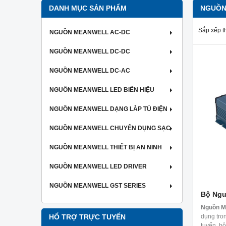
DANH MỤC SẢN PHẨM
NGUỒN
Sắp xếp t
NGUỒN MEANWELL AC-DC
NGUỒN MEANWELL DC-DC
NGUỒN MEANWELL DC-AC
NGUỒN MEANWELL LED BIỂN HIỆU
NGUỒN MEANWELL DẠNG LẮP TỦ ĐIỆN
NGUỒN MEANWELL CHUYÊN DỤNG SẠC
NGUỒN MEANWELL THIẾT BỊ AN NINH
NGUỒN MEANWELL LED DRIVER
NGUỒN MEANWELL GST SERIES
Bộ Ngu
Nguồn M
dụng tro
HỔ TRỢ TRỰC TUYẾN
tuyến, bộ