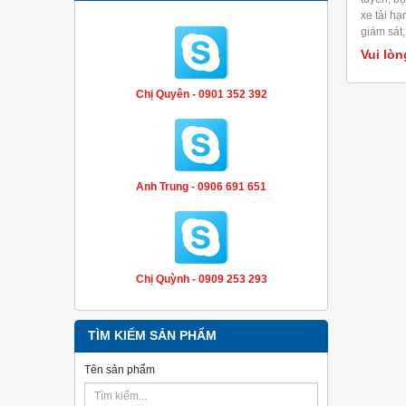
xe tải h
giám sát
hệ thống 
Vui lòn
điện
Chị Quyên - 0901 352 392
Anh Trung - 0906 691 651
Chị Quỳnh - 0909 253 293
TÌM KIẾM SẢN PHẨM
Tên sản phẩm