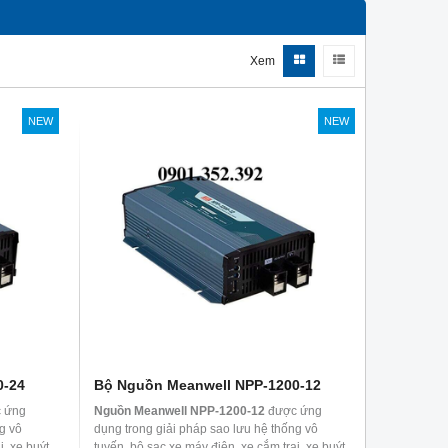
Xem
NEW
NEW
0-24
Bộ Nguồn Meanwell NPP-1200-12
 ứng
Nguồn Meanwell NPP-1200-12
được ứng
g vô
dụng trong giải pháp sao lưu hệ thống vô
, xe buýt,
tuyến, bộ sạc xe máy điện, xe cắm trại, xe buýt,