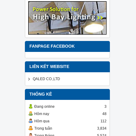
FANPAGE FACEBOOK
LIÊN KẾT WEBSITE
QALED CO.,LTD
THỐNG KÊ
Đang online
3
Hôm nay
48
Hôm qua
112
Trong tuần
3,834
Trong tháng
5,574