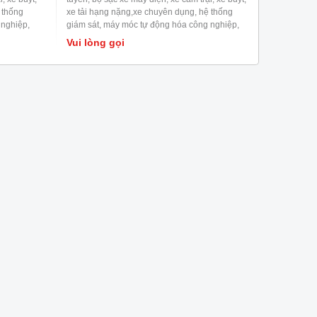
 thống
xe tải hạng nặng,xe chuyên dụng, hệ thống
 nghiệp,
giám sát, máy móc tự động hóa công nghiệp,
t bị cơ
hệ thống điều khiển công nghiệp, thiết bị cơ
Vui lòng gọi
điện