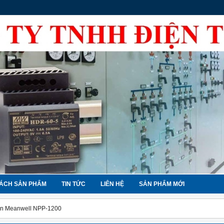
ÁCH SẢN PHẨM
TIN TỨC
LIÊN HỆ
SẢN PHẨM MỚI
n Meanwell NPP-1200