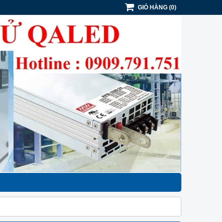
GIỎ HÀNG
(
0
)