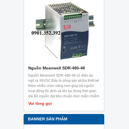
-36
Nguồn Meanwell SDR-480-48
Nguồn Mea
c thiết kế
Nguồn Meanwell SDR-480-48 có điện áp
Nguồn Meanw
khả năng
ngõ ra 48VDC.Đây là dòng sản phẩm thiết kê
ngõ ra 48VDC
ng 5 giây.Ưu
thêm nhiều chức năng hơn giúp bộ nguồn
phía sau, ray
i trời có
hoạt động ổn định và iên tục trong thời gian
điện dạng ra
g và các
dài.Bộ nguồn đạt tiêu chuẩn mức miễn nhiễm
dạng công tă
trong công nghiệp EN61000-6-2.Sản phẩm
Vui lòng gọi
Vui lòng g
chuyên dùng cho tủ điện, có thể cài đặt trên
ray TS35/7.5 hoặc 15.
BANNER SẢN PHẨM