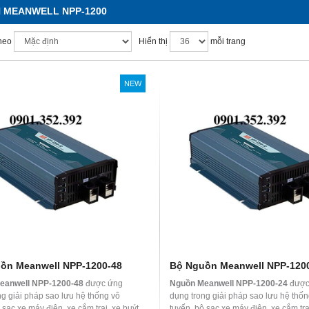
 MEANWELL NPP-1200
heo
Hiển thị
mỗi trang
NEW
ồn Meanwell NPP-1200-48
Bộ Nguồn Meanwell NPP-120
eanwell NPP-1200-48
được ứng
Nguồn Meanwell NPP-1200-24
được
ng giải pháp sao lưu hệ thống vô
dụng trong giải pháp sao lưu hệ thốn
 sạc xe máy điện, xe cắm trại, xe buýt,
tuyến, bộ sạc xe máy điện, xe cắm trại