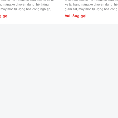
ạng nặng,xe chuyên dụng, hệ thống
xe tải hạng nặng,xe chuyên dụng, hệ
, máy móc tự động hóa công nghiệp,
giám sát, máy móc tự động hóa công
điều khiển công nghiệp, thiết bị cơ
hệ thống điều khiển công nghiệp, thiế
g gọi
Vui lòng gọi
điện