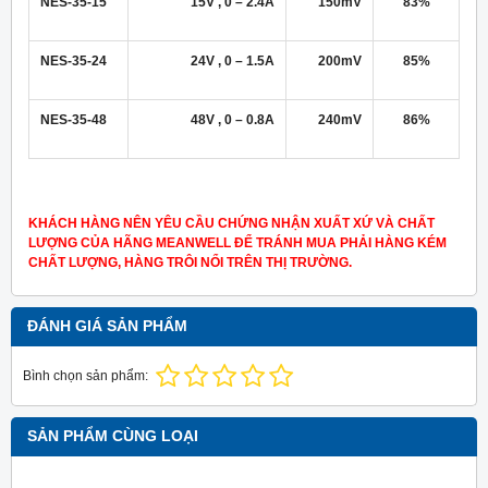
NES-35-15
15V , 0 – 2.4A
150mV
83%
NES-35-24
24V , 0 – 1.5A
200mV
85%
NES-35-48
48V , 0 – 0.8A
240mV
86%
KHÁCH HÀNG NÊN YÊU CẦU CHỨNG NHẬN XUẤT XỨ VÀ CHẤT
LƯỢNG CỦA HÃNG MEANWELL ĐỂ TRÁNH MUA PHẢI HÀNG KÉM
CHẤT LƯỢNG, HÀNG TRÔI NỔI TRÊN THỊ TRƯỜNG.
ĐÁNH GIÁ SẢN PHẨM
Bình chọn sản phẩm:
SẢN PHẨM CÙNG LOẠI