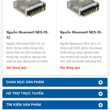
Nguồn Meanwell NES-35-
Nguồn Meanwell NES-35-
12
5
Nguồn Meanwell NES-35-12
Nguồn Meanwell NES-35-5 có
được dùng nhiều trong LED
công suất 35W, được ứng dụng
bảng hiệu và LED module.Và
nhiều trong công nghiệp.Hiện
dòng này chuẩn bị ngưng sản
nay model này chuẩn bị ngưng
xuất và thay dòng mới có nhiều
sản xuất và model mới thay thế
tính năng hơn đó là dòng LRS-
LRS-35-5.
Vui lòng gọi
Vui lòng gọi
35-12.
DANH MỤC SẢN PHẨM
HỔ TRỢ TRỰC TUYẾN
TÌM KIẾM SẢN PHẨM