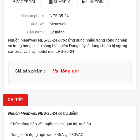
FACEBOOK
SHARE X
LINKEDIN
Mã sản phẩm :
NES-35-24
Xuất xứ :
Meanwell
Bảo hành :
12 tháng
Nguồn Meanwell NES-35-24 được ứng dụng nhiều trong công nghiệp
và trong bảng chiếu sáng biển hiệu.Dòng này là dòng chuẩn bị ngưng
sản xuất và thay model mới LRS-35-24.
Giá sản phẩm :
Vui lòng gọi
CHI TIẾT
Nguồn Meanwell NES-35-24
có ưu điểm:
- Chức năng bảo vệ : ngắn mạch, quá tải, quá áp.
- Dòng khởi động ngõ vào ở 45A tại 230VAC.