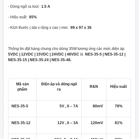
- Dòng ngõ ra Iout :
1.5 A
- Hiệu suất :
85%
- Kích thước ( dài x rộng x cao ) mm :
99 x 97 x 36
Thông tin đặt hàng chung cho dòng 35W tương ứng các mức điện áp
5VDC | 12VDC | 15VDC | 24VDC | 48VDC
là
NES-35-5 | NES-35-12 |
NES-35-15 | NES-35-24 | NES-35-48.
Mã sản
Điện áp và dòng ngõ
R&N
Hiệu suất
phẩm
ra
NES-35-5
5V , 0 – 7A
80mV
78%
NES-35-12
12V , 0 – 3A
120mV
81%