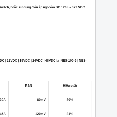
Switch, hoặc sử dụng điện áp ngõ vào DC : 248 ~ 373 VDC.
VDC | 12VDC | 15VDC | 24VDC | 48VDC
là
NES-100-5 | NES-
R&N
Hiệu suất
 20A
80mV
80%
13.6A
120mV
81%