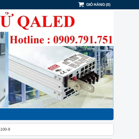
GIỎ HÀNG
(
0
)
-100-9