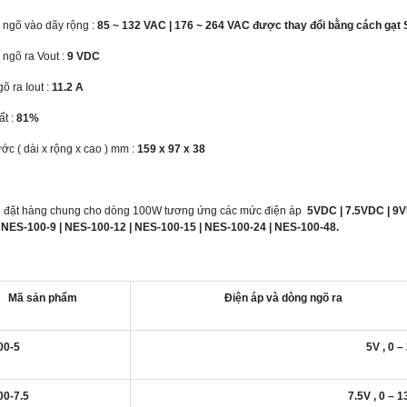
p ngõ vào dãy rộng :
85 ~ 132 VAC | 176 ~ 264 VAC được thay đổi bằng cách gạt 
 ngõ ra Vout :
9 VDC
õ ra Iout :
11.2 A
ất :
81%
ước ( dài x rộng x cao ) mm :
159 x 97 x 38
n đặt hàng chung cho dòng 100W tương ứng các mức điện áp
5VDC | 7.5VDC | 9
| NES-100-9 | NES-100-12 | NES-100-15 | NES-100-24 | NES-100-48.
Mã sản phẩm
Điện áp và dòng ngõ ra
00-5
5V , 0 –
0-7.5
7.5V , 0 – 