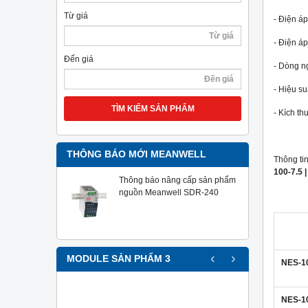
Từ giá
- Điện á
- Điện áp
Đến giá
- Dòng ng
- Hiệu su
TÌM KIẾM SẢN PHẨM
- Kích th
THÔNG BÁO MỚI MEANWELL
Thông ti
100-7.5 
Thông báo nâng cấp sản phẩm
nguồn Meanwell SDR-240
‹
›
MODULE SẢN PHẨM 3
NES-1
NES-10