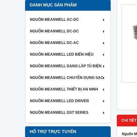
DANH MỤC SẢN PHẨM
NGUỒN MEANWELL AC-DC
NGUỒN MEANWELL DC-DC
NGUỒN MEANWELL DC-AC
NGUỒN MEANWELL LED BIỂN HIỆU
NGUỒN MEANWELL DẠNG LẮP TỦ ĐIỆN
NGUỒN MEANWELL CHUYÊN DỤNG SẠC
NGUỒN MEANWELL THIẾT BỊ AN NINH
NGUỒN MEANWELL LED DRIVER
NGUỒN MEANWELL GST SERIES
CHI TIẾT
HỔ TRỢ TRỰC TUYẾN
Nguồn M