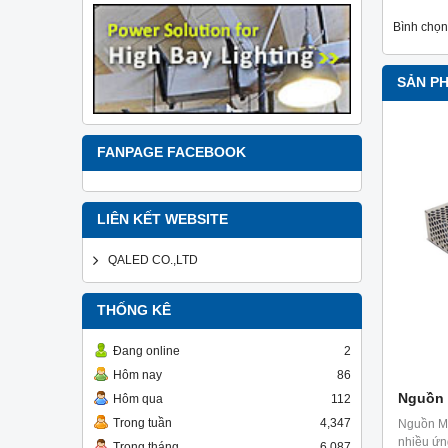
Bình chọn
SẢN P
FANPAGE FACEBOOK
LIÊN KẾT WEBSITE
QALED CO.,LTD
THỐNG KÊ
Đang online
2
Hôm nay
86
Nguồn 
Hôm qua
112
Trong tuần
4,347
Nguồn M
nhiều ứn
Trong tháng
6,087