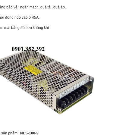
ăng bảo vệ : ngắn mạch, quá tải, quá áp.
hởi động ngõ vào ở 45A.
àm mát bằng đối lưu không khí
 sản phẩm :
NES-100-9