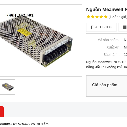
Nguồn Meanwell 
(
1
đánh giá
FACEBOOK
Mã sản phẩm :
N
Xuất xứ :
M
Bảo hành :
1
Nguồn Meanwell NES-100-9
bằng đối lưu không khí.Ho
Giá sản phẩm :
eanwell NES-100-9
có ưu điểm: