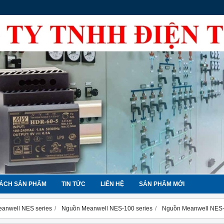
ÁCH SẢN PHẨM
TIN TỨC
LIÊN HỆ
SẢN PHẨM MỚI
anwell NES series
Nguồn Meanwell NES-100 series
Nguồn Meanwell NES