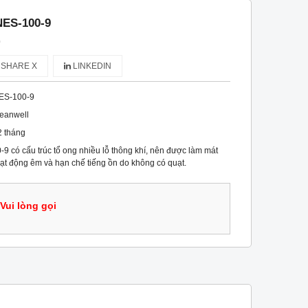
NES-100-9
)
SHARE X
LINKEDIN
ES-100-9
eanwell
2 tháng
 có cấu trúc tổ ong nhiều lỗ thông khí, nên được làm mát
ạt động êm và hạn chế tiếng ồn do không có quạt.
Vui lòng gọi