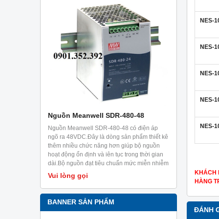
NES-1
NES-1
NES-1
NES-1
-36
Nguồn Meanwell SDR-480-48
Nguồn Mea
NES-1
c thiết kế
Nguồn Meanwell SDR-480-48 có điện áp
Nguồn Meanw
khả năng
ngõ ra 48VDC.Đây là dòng sản phẩm thiết kê
ngõ ra 48VDC
ng 5 giây.Ưu
thêm nhiều chức năng hơn giúp bộ nguồn
phía sau, ray
i trời có
hoạt động ổn định và iên tục trong thời gian
điện dạng ra
g và các
dài.Bộ nguồn đạt tiêu chuẩn mức miễn nhiễm
dạng công tă
trong công nghiệp EN61000-6-2.Sản phẩm
KHÁCH 
Vui lòng gọi
Vui lòng g
chuyên dùng cho tủ điện, có thể cài đặt trên
HÀNG TR
ray TS35/7.5 hoặc 15.
BANNER SẢN PHẨM
ĐÁNH 