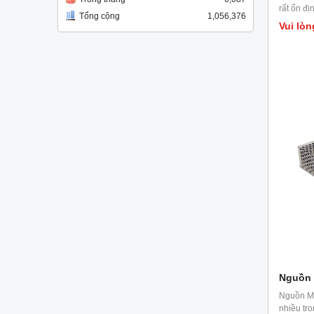
rất ổn đị
Tổng cộng
1,056,376
Vui lòn
Nguồn 
Nguồn M
nhiều tr