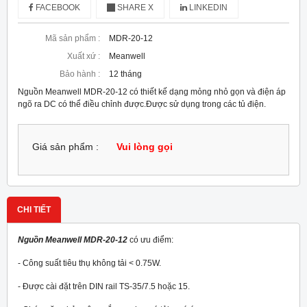
FACEBOOK
SHARE X
LINKEDIN
Mã sản phẩm :
MDR-20-12
Xuất xứ :
Meanwell
Bảo hành :
12 tháng
Nguồn Meanwell MDR-20-12 có thiết kế dạng mỏng nhỏ gọn và điện áp
ngõ ra DC có thể điều chỉnh được.Được sử dụng trong các tủ điện.
Giá sản phẩm :
Vui lòng gọi
CHI TIẾT
Nguồn Meanwell MDR-20-12
có ưu điểm:
- Công suất tiêu thụ không tải < 0.75W.
- Được cài đặt trên DIN rail TS-35/7.5 hoặc 15.