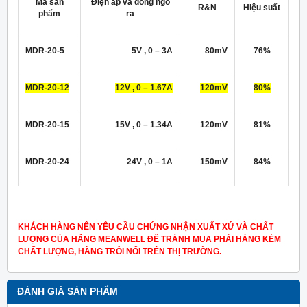
Mã sản
Điện áp và dòng ngõ
R&N
Hiệu suất
phẩm
ra
MDR-20-5
5V , 0 – 3A
80mV
76%
MDR-20-12
12V , 0 – 1.67A
120mV
80%
MDR-20-15
15V , 0 – 1.34A
120mV
81%
MDR-20-24
24V , 0 – 1A
150mV
84%
KHÁCH HÀNG NÊN YÊU CẦU CHỨNG NHẬN XUẤT XỨ VÀ CHẤT
LƯỢNG CỦA HÃNG MEANWELL ĐỂ TRÁNH MUA PHẢI HÀNG KÉM
CHẤT LƯỢNG, HÀNG TRÔI NỔI TRÊN THỊ TRƯỜNG.
ĐÁNH GIÁ SẢN PHẨM