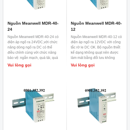
Nguồn Meanwell MDR-40-
Nguồn Meanwell MDR-40-
24
12
Nguồn Meanwell MDR-40-24 có
Nguồn Meanwell MDR-40-12 có
điện áp ngõ ra 24VDC,với chức
điện áp ngõ ra 12VDC với công
năng dòng ngõ ra DC có thể
tắc rờ le DC OK. Bộ nguồn thiết
điều chỉnh cùng với chức năng
kế dạng không quạt nên được
bảo vệ: ngắn mạch, quá tải, quá
làm mát bằng đối lưu không
áp.Được ứng dụng nhiều trong
khí.Bộ nguồn ứng dụng chính
Vui lòng gọi
Vui lòng gọi
công nghiệp.
trong tủ điện và tủ điều khiển.