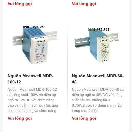
chỉnh được.
trong tủ điện và tủ điều khiển.
Vui lòng gọi
Vui lòng gọi
Nguồn Meanwell MDR-
Nguồn Meanwell MDR-60-
100-12
48
Nguồn Meanwell MDR-100-12
Nguồn Meanwell MDR-60-48 có
có công suất 100W và điện áp
điện áp ngõ ra 48VDC,với công
ngõ ra 12VDC với chức năng
suất tiêu thụ không tải <
bảo vệ ngắn mạch, quá tải, quá
0.75W.Được sử dụng chính lắp
áp, quá nhiệt độ và chức năng
trong các tủ điện.
PFC chủ động.Được sử dụng
Vui lòng gọi
Vui lòng gọi
chính trong các tủ điện và tủ
điều khiển.