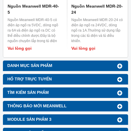
Nguồn Meanwell MDR-40-
Nguồn Meanwell MDR-20-
5
24
Nguồn Meanwell MDR-40-5 có
Nguồn Meanwell MDR-20-24 có
điện áp ngõ ra 5VDC, dòng ngõ
điện áp ngõ ra 24VDC, dòng
ra 6A và điện áp ngõ ra DC có
ngõ ra 1A.Thường sử dụng lắp
thể điều chỉnh được.Đây là bộ
trong các tủ điện và tủ điều
nguồn chuyên lắp trong tủ điện
khiển.
và tủ điều khiển.
Vui lòng gọi
Vui lòng gọi
DANH MỤC SẢN PHẨM
HỔ TRỢ TRỰC TUYẾN
TÌM KIẾM SẢN PHẨM
THÔNG BÁO MỚI MEANWELL
MODULE SẢN PHẨM 3