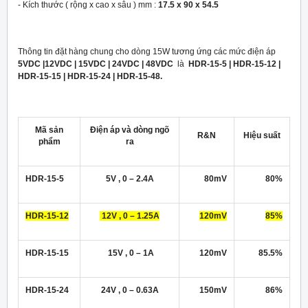
- Kích thước ( rộng x cao x sâu ) mm :
17.5 x 90 x 54.5
Thông tin đặt hàng chung cho dòng 15W tương ứng các mức điện áp
5VDC |12VDC | 15VDC | 24VDC | 48VDC
là
HDR-15-5 | HDR-15-12 |
HDR-15-15 | HDR-15-24 | HDR-15-48.
Mã sản
Điện áp và dòng ngõ
R&N
Hiệu suất
phẩm
ra
HDR-15-5
5V , 0 – 2.4A
80mV
80%
HDR-15-12
12V , 0 – 1.25A
120mV
85%
HDR-15-15
15V , 0 – 1A
120mV
85.5%
HDR-15-24
24V , 0 – 0.63A
150mV
86%