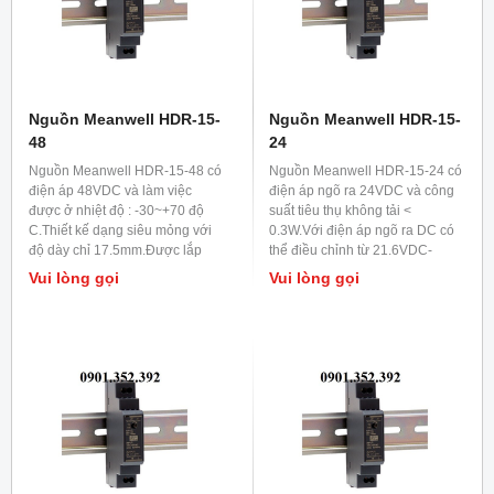
Nguồn Meanwell HDR-15-
Nguồn Meanwell HDR-15-
48
24
Nguồn Meanwell HDR-15-48 có
Nguồn Meanwell HDR-15-24 có
điện áp 48VDC và làm việc
điện áp ngõ ra 24VDC và công
được ở nhiệt độ : -30~+70 độ
suất tiêu thụ không tải <
C.Thiết kế dạng siêu mỏng với
0.3W.Với điện áp ngõ ra DC có
độ dày chỉ 17.5mm.Được lắp
thể điều chỉnh từ 21.6VDC-
trong các tủ điện cung cấp
29VDC.Được ứng dụng cho các
Vui lòng gọi
Vui lòng gọi
nguồn cho các thiết bị tự
tủ điện và tủ điều khiển.Dòng
động.Dòng HDR-15-48 thay thế
HDR-15-24 thay thế cho dòng
cho dòng DR-15-48 với giá
DR-15-24 với giá thành tiết
thành hợp lý.
kiệm.