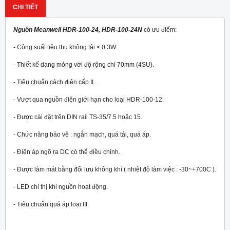
CHI TIẾT
Nguồn Meanwell HDR-100-24, HDR-100-24N
có ưu điểm:
- Công suất tiêu thụ không tải < 0.3W.
- Thiết kế dạng mỏng với độ rộng chỉ 70mm (4SU).
- Tiêu chuẩn cách điện cấp II.
- Vượt qua nguồn điện giới hạn cho loại HDR-100-12.
- Được cài đặt trên DIN rail TS-35/7.5 hoặc 15.
- Chức năng bảo vệ : ngắn mạch, quá tải, quá áp.
- Điện áp ngõ ra DC có thể điều chỉnh.
- Được làm mát bằng đối lưu không khí ( nhiệt độ làm việc : -30~+70
0
C ).
- LED chỉ thị khi nguồn hoạt động.
- Tiêu chuẩn quá áp loại III.