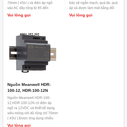
70mm ( 4SU ) và điện áp ngõ
bảo vệ ngắn mạch, quá tải, quá
vào AC dãy rộng từ 85 đến
áp và được làm mát bằng đối
264VAC ( có thể hoạt động được
lưu không khí.Ứng dụng lắp
Vui lòng gọi
Vui lòng gọi
277VAC ).
trong các tủ điện và tủ điều
khiển.
Nguồn Meanwell HDR-
100-12, HDR-100-12N
Nguồn Meanwell HDR-100-
12,HDR-100-12N có điện áp
ngõ ra 12VDC và thiết kế dạng
siêu mỏng với độ rộng chỉ 70mm
( 4SU ).Được ứng dụng nhiều
cho hệ thống điều khiển công
Vui lòng gọi