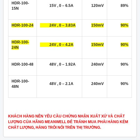
HDR-100-
15V , 0 – 6.5A
120mV
89%
15N
HDR-100-24
24V , 0 – 3.83A
150mV
90%
HDR-100-
24V , 0 – 4.2A
150mV
90%
24N
HDR-100-48
48V , 0 – 1.92A
240mV
90%
HDR-100-
48V , 0 – 2.1A
240mV
90%
48N
KHÁCH HÀNG NÊN YÊU CẦU CHỨNG NHẬN XUẤT XỨ VÀ CHẤT
LƯỢNG CỦA HÃNG MEANWELL ĐỂ TRÁNH MUA PHẢI HÀNG KÉM
CHẤT LƯỢNG, HÀNG TRÔI NỔI TRÊN THỊ TRƯỜNG.