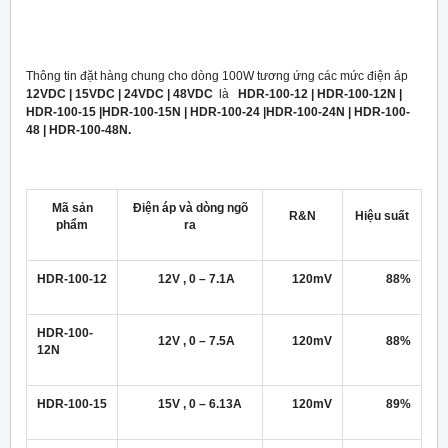
Thông tin đặt hàng chung cho dòng 100W tương ứng các mức điện áp
12VDC | 15VDC | 24VDC | 48VDC
là
HDR-100-12 | HDR-100-12N |
HDR-100-15 |HDR-100-15N | HDR-100-24 |HDR-100-24N | HDR-100-
48 | HDR-100-48N.
Mã sản
Điện áp và dòng ngõ
R&N
Hiệu suất
phẩm
ra
HDR-100-12
12V , 0 – 7.1A
120mV
88%
HDR-100-
12V , 0 – 7.5A
120mV
88%
12N
HDR-100-15
15V , 0 – 6.13A
120mV
89%